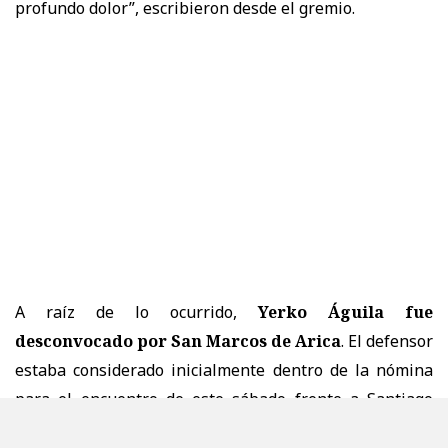
profundo dolor”, escribieron desde el gremio.
A raíz de lo ocurrido,
Yerko Águila fue
desconvocado por San Marcos de Arica
. El defensor
estaba considerado inicialmente dentro de la nómina
para el encuentro de este sábado frente a Santiago
Wanderers, correspondiente a la fecha 19 de la Liga de