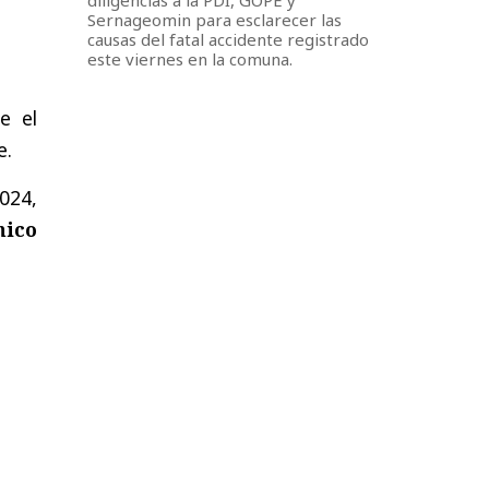
Sernageomin para esclarecer las
causas del fatal accidente registrado
este viernes en la comuna.
e el
e.
2024,
nico