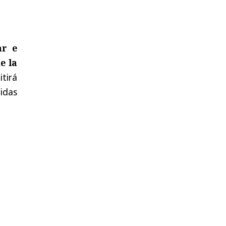
ar e
e la
tirá
idas