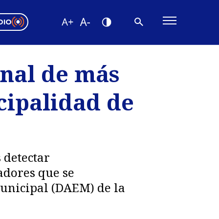
DIO
ón Valparaíso
Editorial
onal de más
encias
cipalidad de
os
 detectar
adores que se
unicipal (DAEM) de la