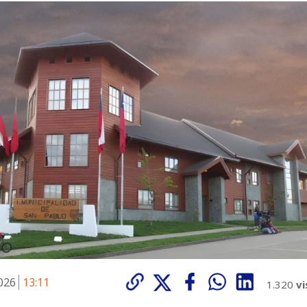
2026
13:11
1.320
vi