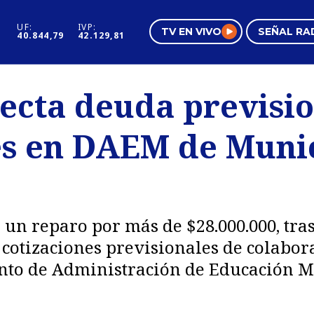
UF:
IVP:
TV EN VIVO
SEÑAL RA
40.844,79
42.129,81
s
Mundo Inmobiliario
Regi
tecta deuda previsi
al
Negocios
Tend
es en DAEM de Muni
Pura Mujer
Vide
 un reparo por más de $28.000.000, tras
 cotizaciones previsionales de colabor
to de Administración de Educación M