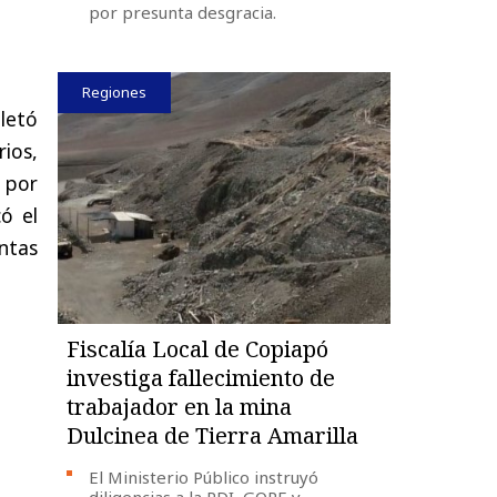
por presunta desgracia.
Regiones
etó
ios,
, por
ó el
ntas
Fiscalía Local de Copiapó
investiga fallecimiento de
trabajador en la mina
Dulcinea de Tierra Amarilla
El Ministerio Público instruyó
diligencias a la PDI, GOPE y