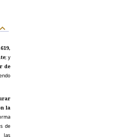
.619,
nte
; y
r de
iendo
urar
n la
forma
os de
 las