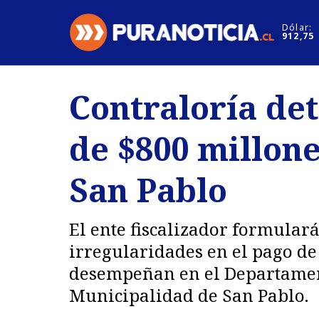
Click acá para ir directamente al contenido
Dólar:
912,75
Nacional
Espectáculo
Contraloría de
Regiones
Internacion
de $800 millon
Deportes
Motores
San Pablo
El ente fiscalizador formulará
irregularidades en el pago de
desempeñan en el Departamen
Municipalidad de San Pablo.