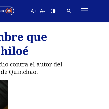
DIO
ón Valparaíso
Editorial
ombre que
encias
Chiloé
os
dio contra el autor del
 de Quinchao.