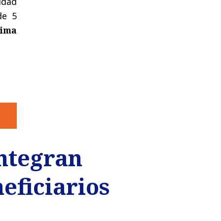
didad
de 5
tima
ntegran
eficiarios