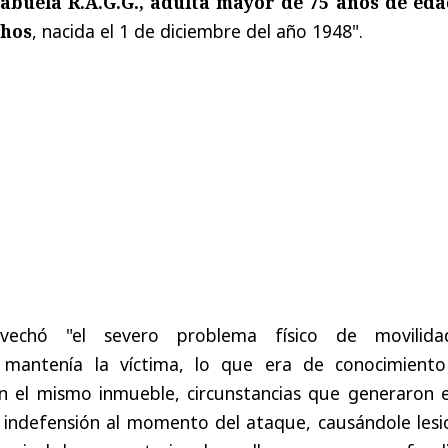
abuela R.A.G.G., adulta mayor de 75 años de eda
chos
, nacida el 1 de diciembre del año 1948".
vechó "el severo problema físico de movilid
mantenía la víctima, lo que era de conocimiento
en el mismo inmueble, circunstancias que generaron e
 indefensión al momento del ataque, causándole lesi