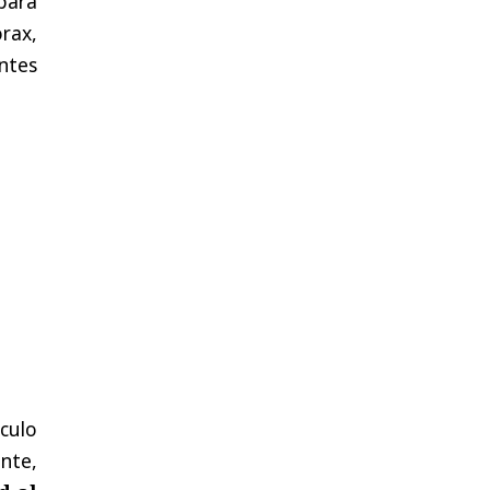
para
órax,
ntes
culo
nte,