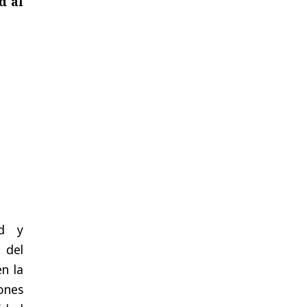
d al
ad y
 del
n la
ones