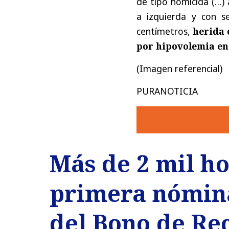
de tipo homicida (…) 
a izquierda y con s
centímetros,
herida 
por hipovolemia en
(Imagen referencial)
PURANOTICIA
Más de 2 mil h
primera nómina
del Bono de Re