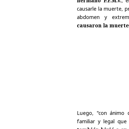
hermano P.F.M.V.
, e
causarle la muerte, p
abdomen y extremid
causaron la muerte 
Luego, "con ánimo d
familiar y legal que