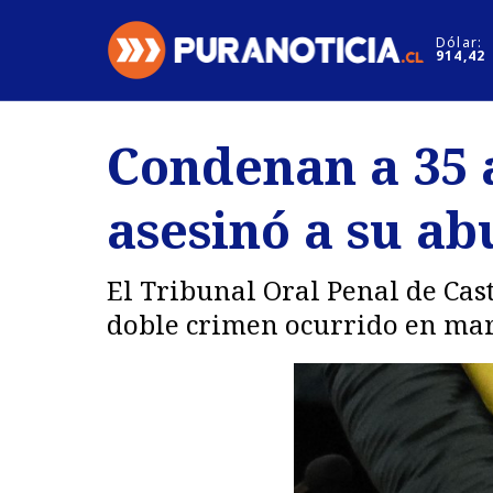
Click acá para ir directamente al contenido
Dólar:
914,42
Nacional
Espectáculo
Condenan a 35 
Regiones
Internacion
asesinó a su a
Deportes
Motores
El Tribunal Oral Penal de Cast
doble crimen ocurrido en mar