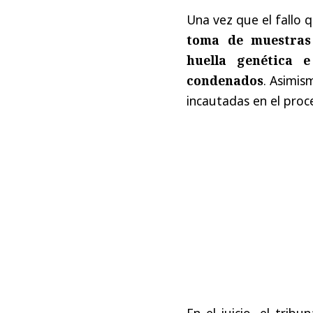
Una vez que el fallo 
toma de muestras 
huella genética 
condenados
. Asimis
incautadas en el proc
En el juicio, el trib