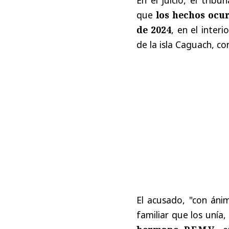
que
los hechos ocur
de 2024
, en el interi
de la isla Caguach, c
El acusado, "con áni
familiar que los unía