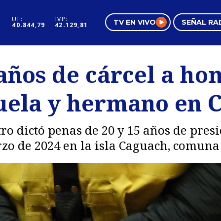
UF:
IVP:
TV EN VIVO
SEÑAL RA
40.844,79
42.129,81
s
Mundo Inmobiliario
Regi
años de cárcel a h
al
Negocios
Tend
buela y hermano en 
Pura Mujer
Vide
ro dictó penas de 20 y 15 años de presi
zo de 2024 en la isla Caguach, comuna