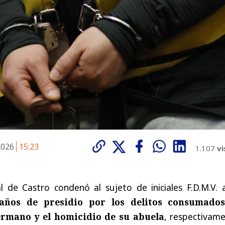
 2026
15:23
1.107
vi
l de Castro condenó al sujeto de iniciales F.D.M.V. 
ños de presidio por los delitos consumado
ermano y el homicidio de su abuela
, respectivame