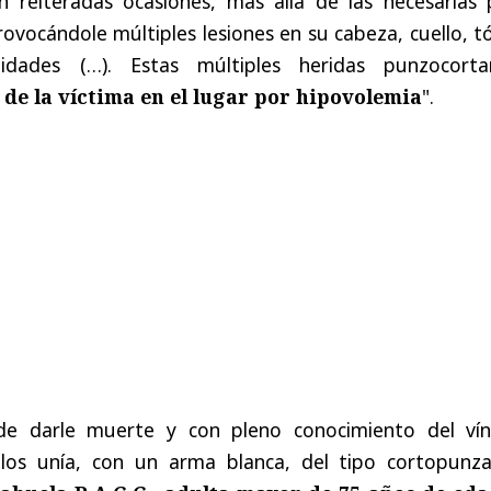
n reiteradas ocasiones, más allá de las necesarias 
rovocándole múltiples lesiones en su cabeza, cuello, t
ades (…). Estas múltiples heridas punzocorta
de la víctima en el lugar por hipovolemia
".
e darle muerte y con pleno conocimiento del vín
 los unía, con un arma blanca, del tipo cortopunza