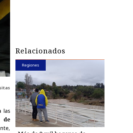
Relacionados
Regiones
sitas
a las
s de
nte,