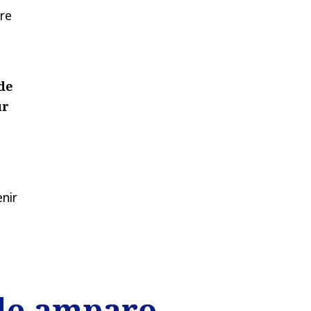
re
de
ur
enir
 de amparo