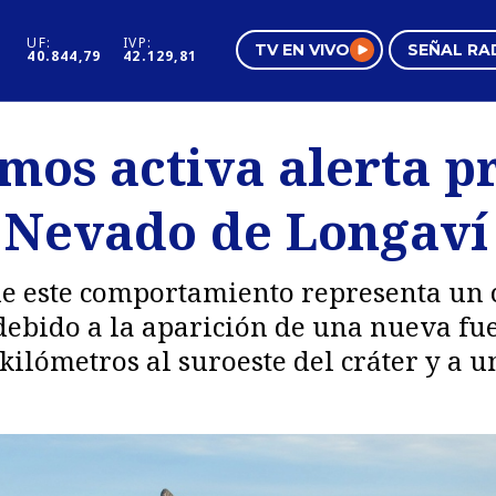
UF:
IVP:
TV EN VIVO
SEÑAL RA
40.844,79
42.129,81
s
Mundo Inmobiliario
Regi
mos activa alerta p
al
Negocios
Tend
n Nevado de Longaví
Pura Mujer
Vide
 este comportamiento representa un 
 debido a la aparición de una nueva fu
ilómetros al suroeste del cráter y a 