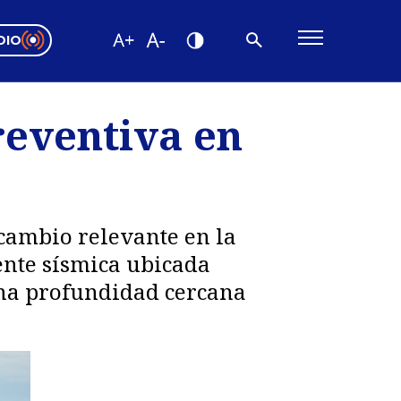
DIO
ón Valparaíso
Editorial
reventiva en
encias
os
cambio relevante en la
ente sísmica ubicada
una profundidad cercana