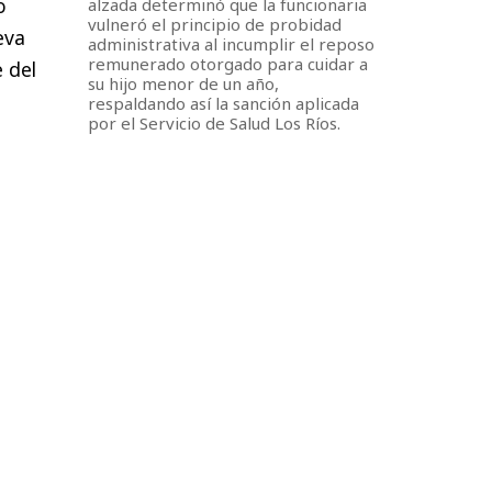
o
alzada determinó que la funcionaria
vulneró el principio de probidad
eva
administrativa al incumplir el reposo
remunerado otorgado para cuidar a
 del
su hijo menor de un año,
respaldando así la sanción aplicada
por el Servicio de Salud Los Ríos.