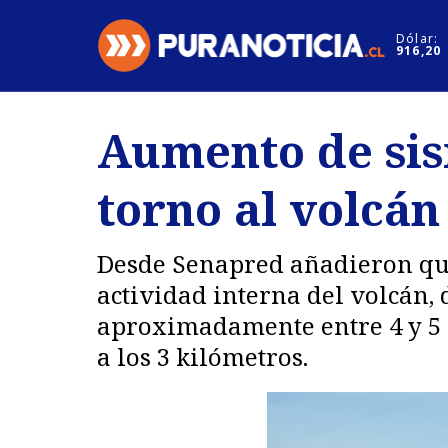
Click acá para ir directamente al contenido
Dólar:
916,20
Nacional
Espectáculo
Aumento de sis
Regiones
Internacion
torno al volcá
Deportes
Motores
Desde Senapred añadieron que
actividad interna del volcán,
aproximadamente entre 4 y 5 k
a los 3 kilómetros.