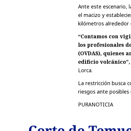
Ante este escenario, 
el macizo y estableci
kilómetros alrededor d
“Contamos con vigil
los profesionales d
(OVDAS), quienes an
edificio volcánico”,
Lorca.
La restricción busca c
riesgos ante posibles 
PURANOTICIA
Corte de Temuc