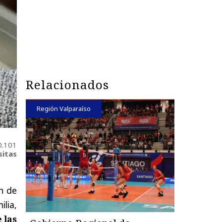
Relacionados
Región Valparaíso
0.101
sitas
ón de
lia,
 las