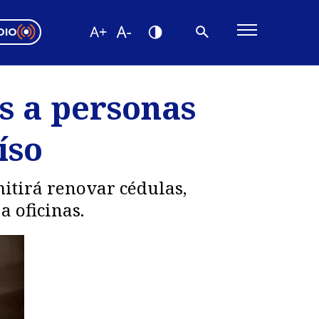
DIO
ón Valparaíso
Editorial
s a personas
encias
íso
os
mitirá renovar cédulas,
a oficinas.