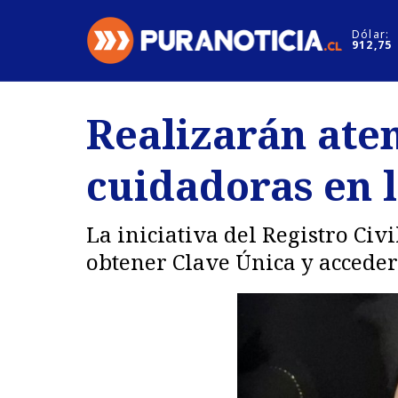
Click acá para ir directamente al contenido
Dólar:
912,75
Nacional
Espectáculo
Realizarán aten
Regiones
Internacion
cuidadoras en l
Deportes
Motores
La iniciativa del Registro Civ
obtener Clave Única y acceder 