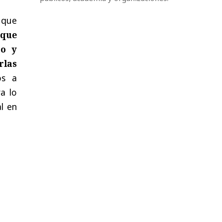
o que
 que
po y
rlas
os a
a lo
l en