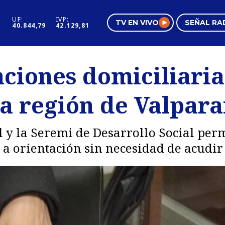
UF:
IVP:
TV EN VIVO
SEÑAL RA
40.844,79
42.129,81
s
Mundo Inmobiliario
Regi
ciones domiciliaria
al
Negocios
Tend
a región de Valpara
Pura Mujer
Vide
il y la Seremi de Desarrollo Social per
a orientación sin necesidad de acudir 