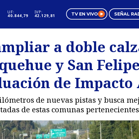
UF:
IVP:
TV EN VIVO
SEÑAL RA
40.844,79
42.129,81
s
Mundo Inmobiliario
Regi
mpliar a doble calz
al
Negocios
Tend
quehue y San Felipe
Pura Mujer
Vide
luación de Impacto
kilómetros de nuevas pistas y busca me
itadas de estas comunas pertenecientes