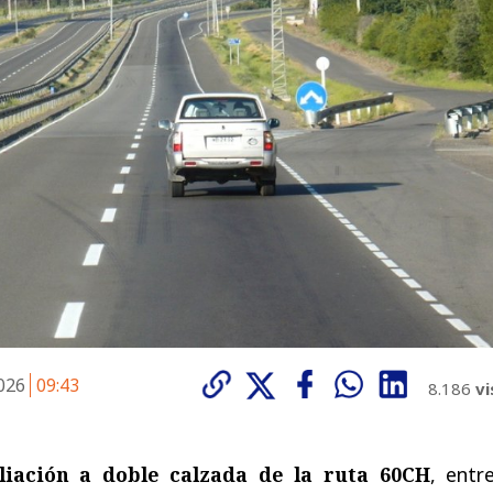
2026
09:43
8.186
vi
iación a doble calzada de la ruta 60CH
, entr