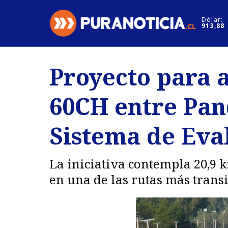
Click acá para ir directamente al contenido
Dólar:
913,88
Nacional
Espectáculo
Proyecto para a
Regiones
Internacion
60CH entre Pan
Deportes
Motores
Sistema de Eva
La iniciativa contempla 20,9 
en una de las rutas más trans