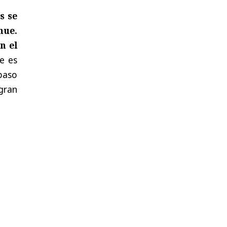
s se
hue.
n el
e es
paso
 gran