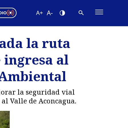
DIO
ón Valparaíso
Editorial
ada la ruta
encias
 ingresa al
os
 Ambiental
jorar la seguridad vial
 al Valle de Aconcagua.