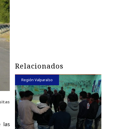
Relacionados
Región Valparaíso
sitas
e las