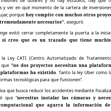
millones de dólares y no hay estudios, hay que t
 y ver en qué momento de la cartera de inversiones
jar, porque
hoy compite con muchos otros proye
 tremendamente necesarios"
, aseguró.
ange
evitó cerrar completamente la puerta a la inicia
 sí creo que es un trazado que tiene muchí
 la Ley CATI (Centro Automatizado de Tratamient
 que "l
os dos proyectos necesitan una platafor
 plataformas ha existido
. Tanto la ley Uber como l
ormas tecnológicas para que funcionen”.
ativa que busca reducir los accidentes mediante fiscaliz
ló que “
necesitas instalar las cámaras y neces
computacional que agarra la información de