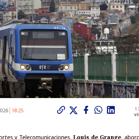
1
2026
18:25
vi
portes y Telecomunicaciones,
Louis de Grange
,
abord