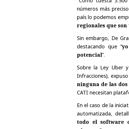
"Como cuesta 3.500 
números más precisos
país lo podemos empu
regionales que son
Sin embargo, De Gr
destacando que “
yo
potencial
”.
Sobre la Ley Uber y
Infracciones), expuso
ninguna de las dos
CATI necesitan plataf
En el caso de la inici
automatizada, detal
todo el software 