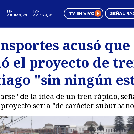
UF:
IVP:
TV EN VIVO
SEÑAL RA
40.844,79
42.129,81
s
Mundo Inmobiliario
Regi
ansportes acusó que
al
Negocios
Tend
ó el proyecto de tr
Pura Mujer
Vide
iago "sin ningún es
arse" de la idea de un tren rápido, se
 proyecto sería "de carácter suburbano