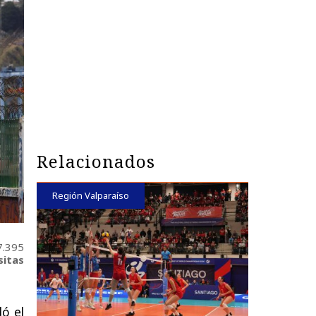
Relacionados
Región Valparaíso
7.395
sitas
ó el