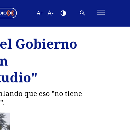
DIO
ón Valparaíso
Editorial
 el Gobierno
encias
en
os
tudio"
ñalando que eso "no tiene
”.