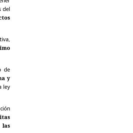
ener
 del
ctos
tiva,
simo
o de
ma y
a ley
ación
itas
 las