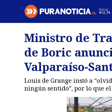
Click acá para ir directamente al contenido
Dólar:
912,75
Nacional
Espectáculo
Ministro de Tr
Regiones
Internacion
de Boric anunci
Deportes
Motores
Valparaíso-Sant
Louis de Grange instó a "olvid
ningún sentido", por lo que el