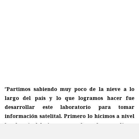
“
Partimos sabiendo muy poco de la nieve a lo
largo del país y lo que logramos hacer fue
desarrollar este laboratorio para tomar
información satelital. Primero lo hicimos a nivel
local, a nivel de Aconcagua y luego lo expandimos
a nivel nacional. Ahora estamos monitoreando 46