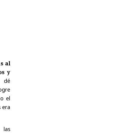
s al
os y
e dé
ogre
o el
 era
 las