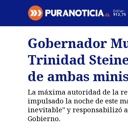
Click acá para ir directamente al contenido
Dólar:
912,75
Nacional
Espectáculo
Gobernador Mun
Regiones
Internacion
Trinidad Stein
Deportes
Motores
de ambas minis
La máxima autoridad de la reg
impulsado la noche de este ma
inevitable” y responsabilizó 
Gobierno.