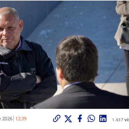
e 2026
12:39
1.437
vi