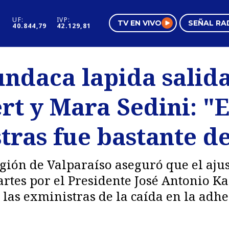
UF:
IVP:
TV EN VIVO
SEÑAL RA
40.844,79
42.129,81
s
Mundo Inmobiliario
Regi
daca lapida salida
al
Negocios
Tend
ert y Mara Sedini: 
Pura Mujer
Vide
tras fue bastante d
ión de Valparaíso aseguró que el ajus
rtes por el Presidente José Antonio K
a las exministras de la caída en la adh