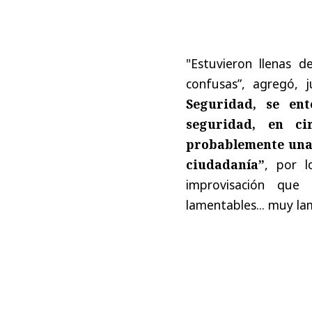
"Estuvieron llenas d
confusas”, agregó, 
Seguridad, se en
seguridad, en ci
probablemente una 
ciudadanía”
, por l
improvisación que
lamentables... muy la