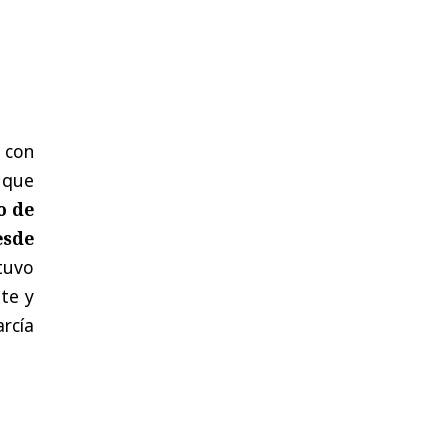
 con
 que
o de
esde
tuvo
te y
rcía