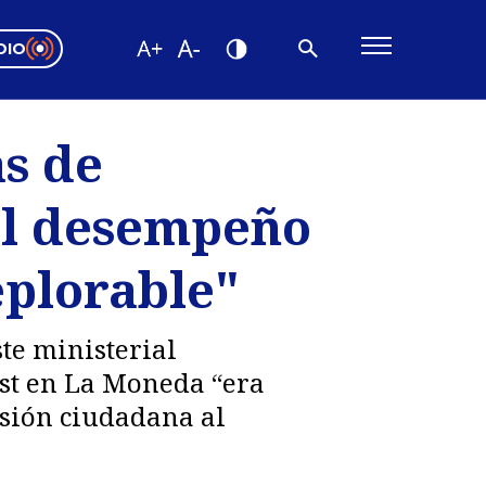
DIO
ón Valparaíso
Editorial
s de
encias
"El desempeño
os
eplorable"
te ministerial
ast en La Moneda “era
esión ciudadana al