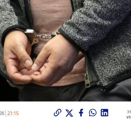
3
026
21:15
vi