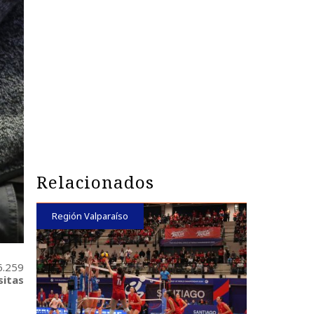
Relacionados
Región Valparaíso
6.259
sitas