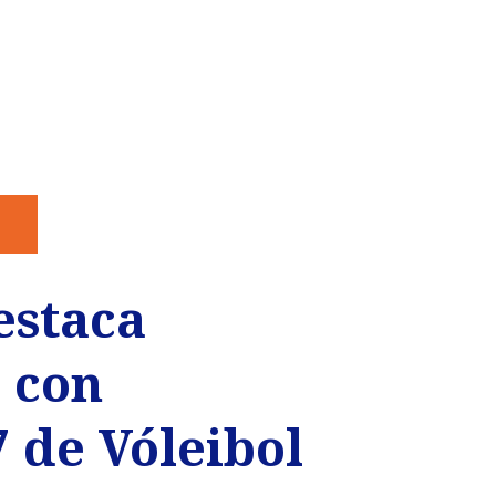
estaca
o con
 de Vóleibol