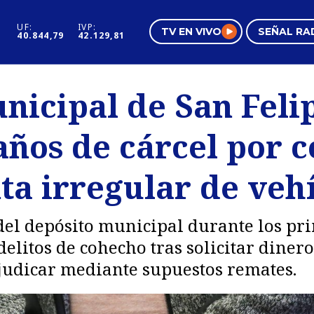
UF:
IVP:
TV EN VIVO
SEÑAL RA
40.844,79
42.129,81
s
Mundo Inmobiliario
Regi
nicipal de San Felip
al
Negocios
Tend
años de cárcel por 
Pura Mujer
Vide
nta irregular de veh
el depósito municipal durante los pr
delitos de cohecho tras solicitar diner
judicar mediante supuestos remates.