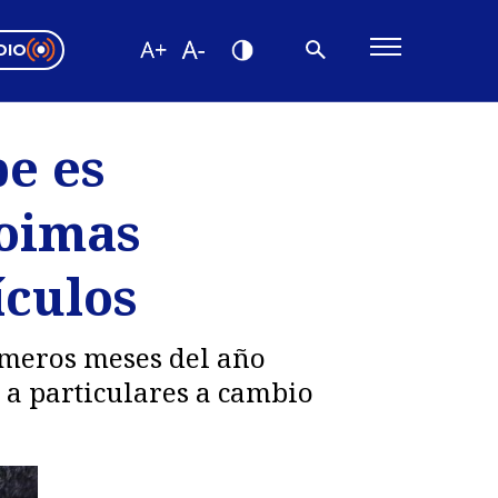
DIO
ón Valparaíso
Editorial
e es
encias
coimas
os
ículos
imeros meses del año
o a particulares a cambio