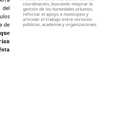
coordinación, buscando mejorar la
 del
gestión de los humedales urbanos,
reforzar el apoyo a municipios y
culos
articular el trabajo entre servicios
a de
públicos, academia y organizaciones.
 que
rían
ésta