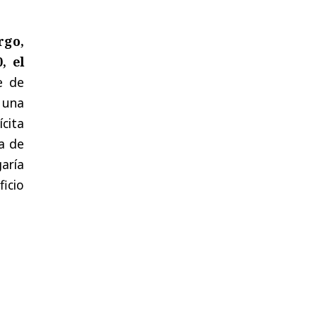
rgo,
, el
re de
 una
ícita
ma de
aría
icio