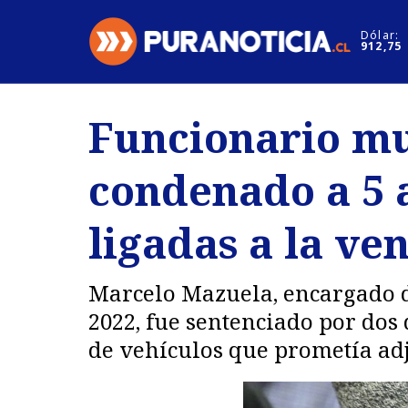
Click acá para ir directamente al contenido
Dólar:
912,75
Nacional
Espectáculo
Funcionario mu
Regiones
Internacion
condenado a 5 
Deportes
Motores
ligadas a la ve
Marcelo Mazuela, encargado d
2022, fue sentenciado por dos 
de vehículos que prometía ad