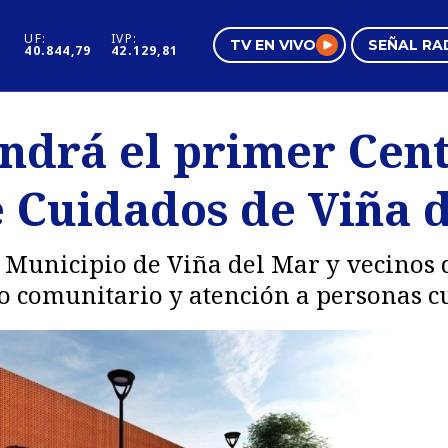
UF:
IVP:
TV EN VIVO
SEÑAL RA
40.844,79
42.129,81
s
Mundo Inmobiliario
Regi
endrá el primer Cen
al
Negocios
Tend
 Cuidados de Viña 
Pura Mujer
Vide
 Municipio de Viña del Mar y vecinos 
o comunitario y atención a personas c