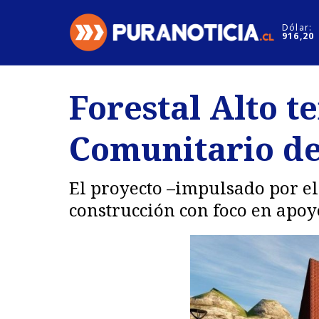
Click acá para ir directamente al contenido
Dólar:
916,20
Nacional
Espectáculo
Forestal Alto t
Regiones
Internacion
Comunitario de
Deportes
Motores
El proyecto –impulsado por el
construcción con foco en apoy