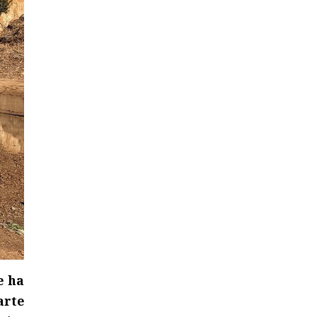
e ha
arte