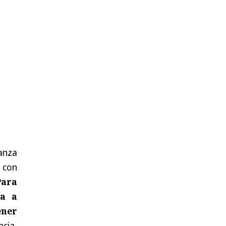
anza
o con
Para
va a
ener
cia,