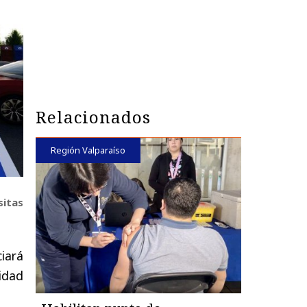
Relacionados
Región Valparaíso
sitas
ciará
idad