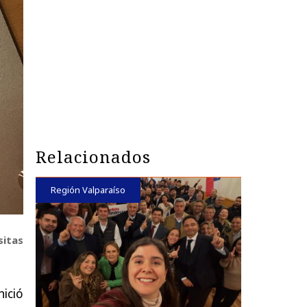
Relacionados
Región Valparaíso
sitas
ició