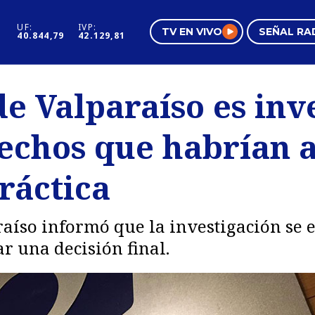
UF:
IVP:
TV EN VIVO
SEÑAL RA
40.844,79
42.129,81
s
Mundo Inmobiliario
Regi
de Valparaíso es inv
al
Negocios
Tend
echos que habrían a
Pura Mujer
Vide
ráctica
raíso informó que la investigación se 
r una decisión final.