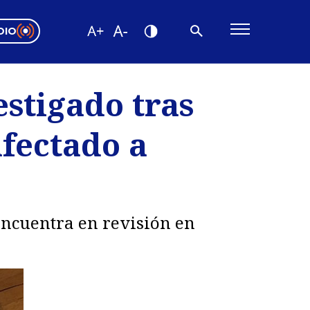
DIO
ón Valparaíso
Editorial
estigado tras
encias
fectado a
os
encuentra en revisión en