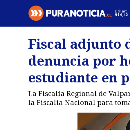
Click acá para ir directamente al contenido
Dólar:
914,42
Nacional
Espectáculo
Fiscal adjunto 
Regiones
Internacion
denuncia por h
Deportes
Motores
estudiante en p
La Fiscalía Regional de Valpa
la Fiscalía Nacional para toma