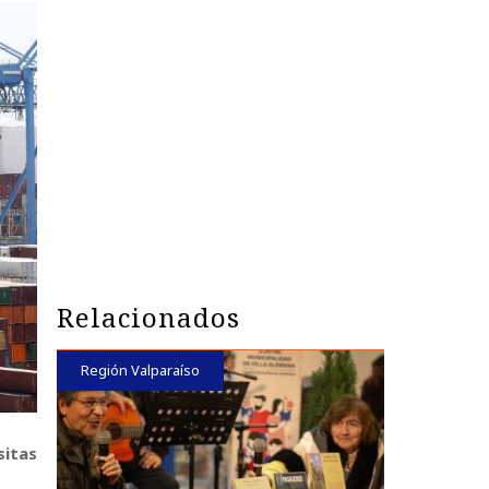
Relacionados
Región Valparaíso
sitas