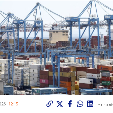
2026
12:15
5.030
vi