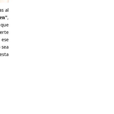
as al
en”
,
 que
erte
 ese
 sea
esta