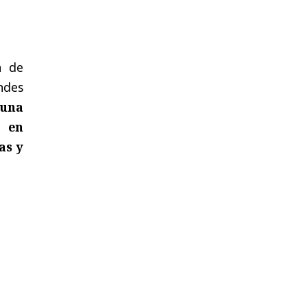
n de
ndes
una
n en
as y