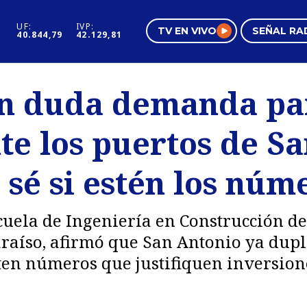
UF:
IVP:
TV EN VIVO
SEÑAL RA
40.844,79
42.129,81
s
Mundo Inmobiliario
Regi
en duda demanda pa
al
Negocios
Tend
e los puertos de Sa
Pura Mujer
Vide
 sé si estén los núm
cuela de Ingeniería en Construcción de 
raíso, afirmó que San Antonio ya dupl
sten números que justifiquen inversio