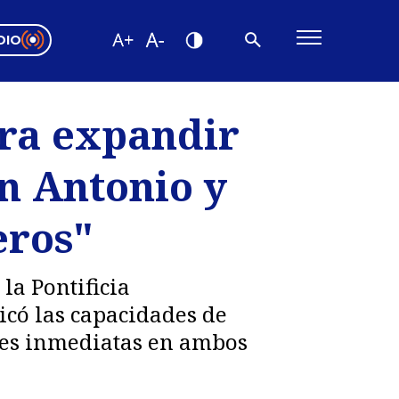
DIO
ón Valparaíso
Editorial
ra expandir
encias
n Antonio y
os
eros"
la Pontificia
icó las capacidades de
nes inmediatas en ambos