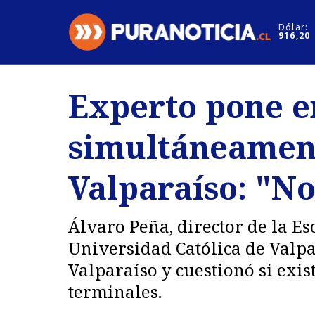
Click acá para ir directamente al contenido
Dólar:
916,20
Nacional
Espectáculo
Experto pone 
Regiones
Internacion
simultáneament
Deportes
Motores
Valparaíso: "No
Álvaro Peña, director de la Es
Universidad Católica de Valpa
Valparaíso y cuestionó si exi
terminales.