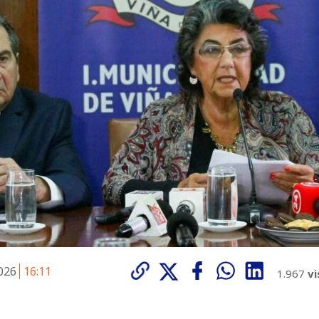
2026
16:11
1.967
vi