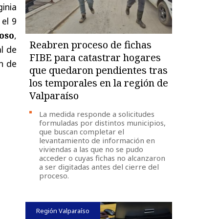
ginia
 el 9
oso
,
Reabren proceso de fichas
l de
FIBE para catastrar hogares
ón de
que quedaron pendientes tras
los temporales en la región de
Valparaíso
La medida responde a solicitudes
formuladas por distintos municipios,
que buscan completar el
levantamiento de información en
viviendas a las que no se pudo
acceder o cuyas fichas no alcanzaron
a ser digitadas antes del cierre del
proceso.
Región Valparaíso