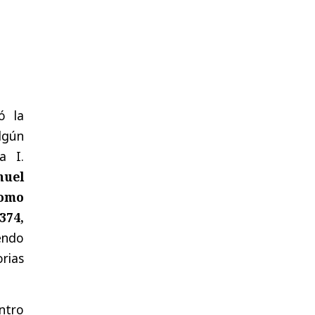
ó la
lgún
a I.
nuel
como
374,
endo
rias
entro