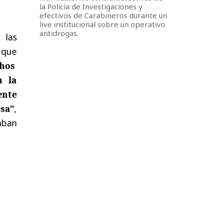
la Policía de Investigaciones y
efectivos de Carabineros durante un
live institucional sobre un operativo
antidrogas.
 las
 que
chos
n la
ente
esa"
,
taban