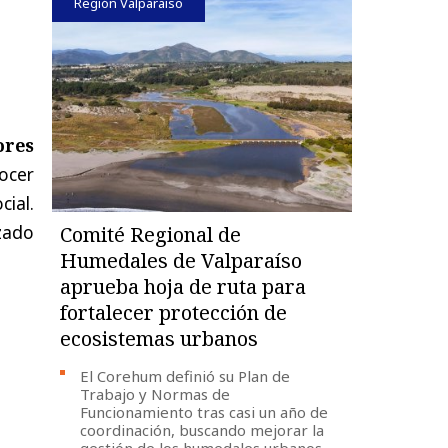
Región Valparaíso
ores
ocer
cial.
zado
Comité Regional de
Humedales de Valparaíso
aprueba hoja de ruta para
fortalecer protección de
ecosistemas urbanos
El Corehum definió su Plan de
Trabajo y Normas de
Funcionamiento tras casi un año de
coordinación, buscando mejorar la
gestión de los humedales urbanos,