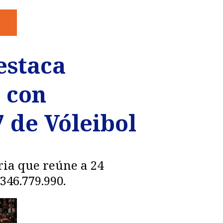
estaca
o con
 de Vóleibol
ria que reúne a 24
346.779.990.