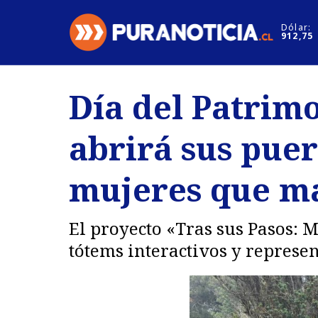
Click acá para ir directamente al contenido
Dólar:
912,75
Nacional
Espectáculo
Día del Patrim
Regiones
Internacion
abrirá sus puer
Deportes
Motores
mujeres que ma
El proyecto «Tras sus Pasos: 
tótems interactivos y represe