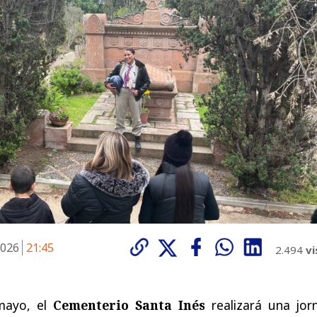
2026
21:45
2.494
vi
ayo, el
Cementerio Santa Inés
realizará una jor