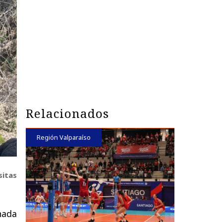
Relacionados
Región Valparaíso
sitas
nada