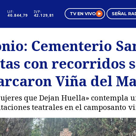
UF:
IVP:
TV EN VIVO
SEÑAL RA
40.844,79
42.129,81
s
Mundo Inmobiliario
Regi
onio: Cementerio Sa
al
Negocios
Tend
tas con recorridos 
Pura Mujer
Vide
rcaron Viña del M
Mujeres que Dejan Huella» contempla un
ntaciones teatrales en el camposanto 