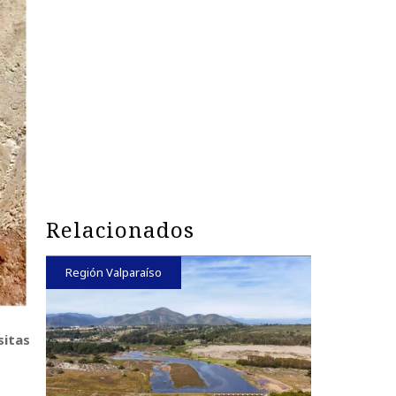
Relacionados
Región Valparaíso
sitas