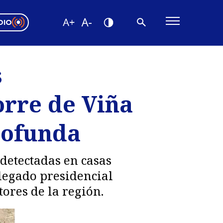
DIO
ón Valparaíso
Editorial
s
encias
orre de Viña
os
rofunda
 detectadas en casas
elegado presidencial
ores de la región.