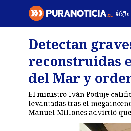
Click acá para ir directamente al contenido
Dólar:
912,75
Nacional
Espectáculo
Detectan graves
Regiones
Internacion
reconstruidas 
Deportes
Motores
del Mar y orde
El ministro Iván Poduje califi
levantadas tras el megaincend
Manuel Millones advirtió que 