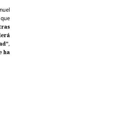
anuel
 que
tras
derá
dad”
,
e ha