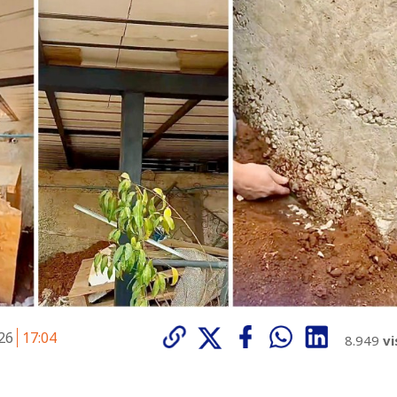
026
17:04
8.949
vi