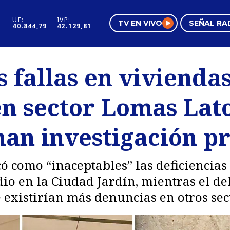
UF:
IVP:
TV EN VIVO
SEÑAL RA
40.844,79
42.129,81
s
Mundo Inmobiliario
Regi
 fallas en vivienda
al
Negocios
Tend
en sector Lomas Lat
Pura Mujer
Vide
nan investigación p
có como “inaceptables” las deficiencias
io en la Ciudad Jardín, mientras el d
existirían más denuncias en otros sect