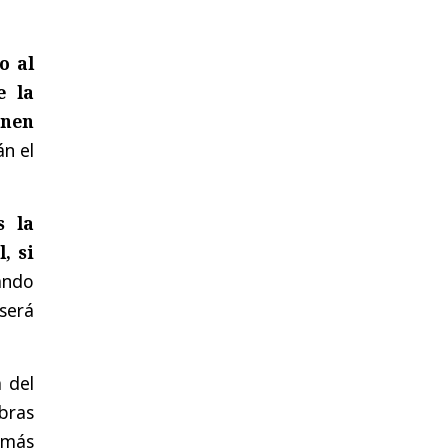
o al
e la
enen
án el
s la
, si
ando
será
 del
bras
emás