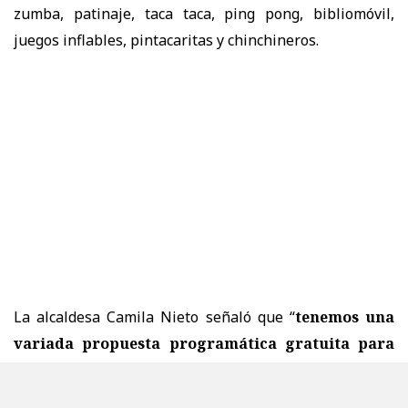
zumba, patinaje, taca taca, ping pong, bibliomóvil,
juegos inflables, pintacaritas y chinchineros.
La alcaldesa Camila Nieto señaló que “
tenemos una
variada propuesta programática gratuita para
este Mes de la Niñez, con actividades que son para
todos los gustos:
actividades deportivas,