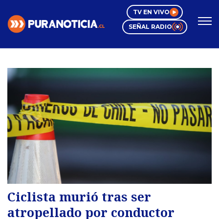
Click acá para ir directamente al contenido
TV EN VIVO
SEÑAL RADIO
Dólar:
912,75
UF:
40.844,79
IVP:
42.129,81
Nacional
Espectáculos
Mundo Inmobiliario
Región Valparaíso
Editorial
Regiones
Internacional
Negocios
Tendencias
Deportes
Motores
Pura Mujer
Videos
Ciclista murió tras ser
atropellado por conductor