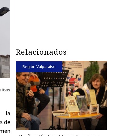
Relacionados
Región Valparaíso
sitas
a la
os de
imen