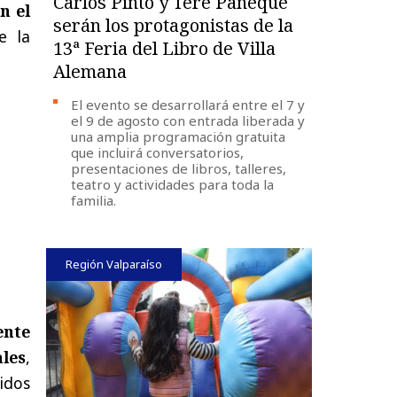
Carlos Pinto y Tere Paneque
n el
serán los protagonistas de la
e la
13ª Feria del Libro de Villa
Alemana
El evento se desarrollará entre el 7 y
el 9 de agosto con entrada liberada y
una amplia programación gratuita
que incluirá conversatorios,
presentaciones de libros, talleres,
teatro y actividades para toda la
familia.
Región Valparaíso
ente
les
,
dos