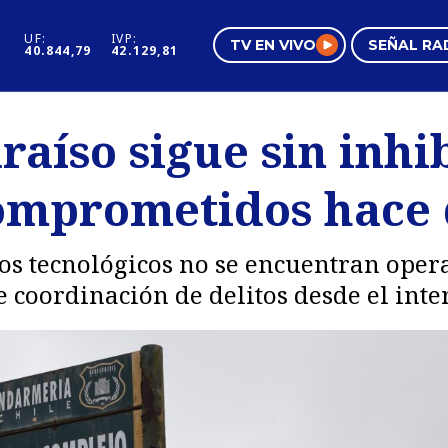
UF:
IVP:
TV EN VIVO
SEÑAL RA
40.844,79
42.129,81
s
Mundo Inmobiliario
Regi
raíso sigue sin inhi
al
Negocios
Tend
comprometidos hace 
Pura Mujer
Vide
pos tecnológicos no se encuentran oper
 coordinación de delitos desde el inter