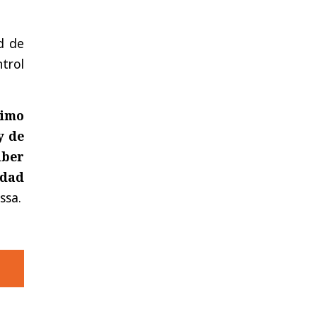
d de
trol
nimo
y de
aber
idad
ssa.