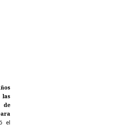
años
 las
o de
para
ió el