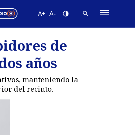
DIO
ón Valparaíso
Editorial
bidores de
encias
dos años
os
ativos, manteniendo la
ior del recinto.