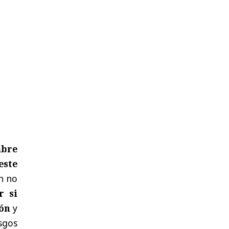
mbre
este
ón no
r si
ión
y
sgos