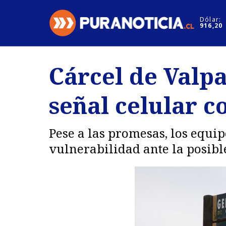
Click acá para ir directamente al contenido
Dólar:
916,20
Nacional
Espectáculo
Cárcel de Valpa
Regiones
Internacion
señal celular 
Deportes
Motores
Pese a las promesas, los equi
vulnerabilidad ante la posible