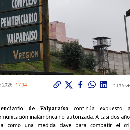
e 2026
17:04
2.178
vi
tenciario de Valparaíso
continúa expuesto 
comunicación inalámbrica no autorizada. A casi dos añ
da como una medida clave para combatir el cr