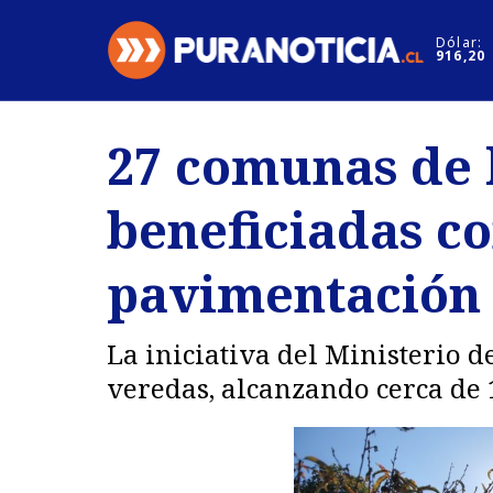
Click acá para ir directamente al contenido
Dólar:
916,20
Nacional
Espectáculo
27 comunas de l
Regiones
Internacion
beneficiadas c
Deportes
Motores
pavimentación 
La iniciativa del Ministerio 
veredas, alcanzando cerca de 