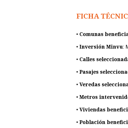
FICHA TÉCNI
•
Comunas benefici
•
Inversión Minvu
: 
•
Calles seleccionad
•
Pasajes seleccion
•
Veredas seleccion
•
Metros intervenid
•
Viviendas benefic
•
Población benefic