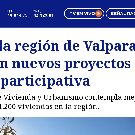
UF:
IVP:
TV EN VIVO
SEÑAL RA
40.844,79
42.129,81
s
Mundo Inmobiliario
Regi
a región de Valpara
al
Negocios
Tend
on nuevos proyectos
Pura Mujer
Vide
participativa
de Vivienda y Urbanismo contempla mejo
1.200 viviendas en la región.