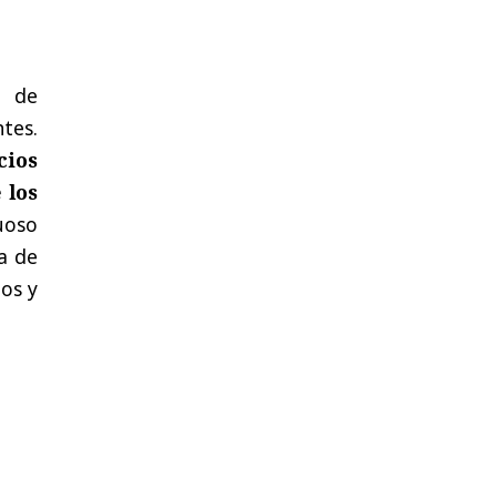
a de
tes.
cios
 los
uoso
a de
ios y