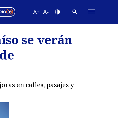
DIO
ón Valparaíso
Editorial
íso se verán
encias
 de
os
ras en calles, pasajes y