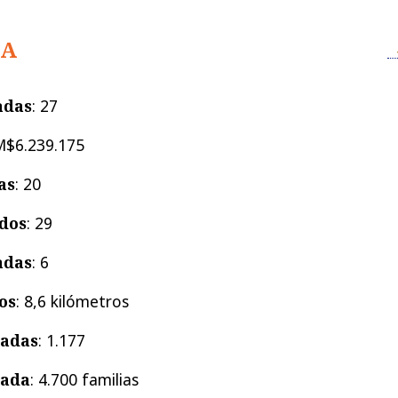
CA
adas
: 27
M$6.239.175
as
: 20
ados
: 29
adas
: 6
os
: 8,6 kilómetros
iadas
: 1.177
iada
: 4.700 familias