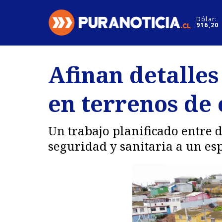
Click acá para ir directamente al contenido
Dólar:
916,20
Nacional
Espectáculo
Afinan detalles
Regiones
Internacion
en terrenos de 
Deportes
Motores
Un trabajo planificado entre 
seguridad y sanitaria a un es