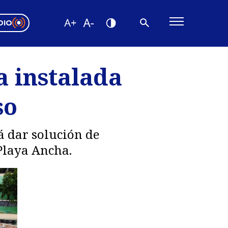
DIO
ón Valparaíso
Editorial
a instalada
encias
so
os
á dar solución de
Playa Ancha.