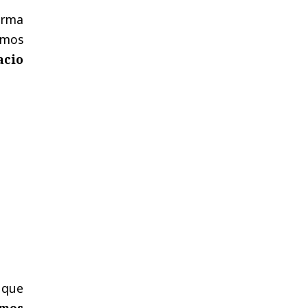
Irma
tamos
acio
 que
mos