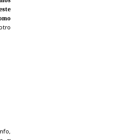
este
como
otro
unfo,