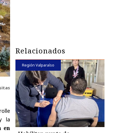
Relacionados
Región Valparaíso
sitas
olle
y la
a en