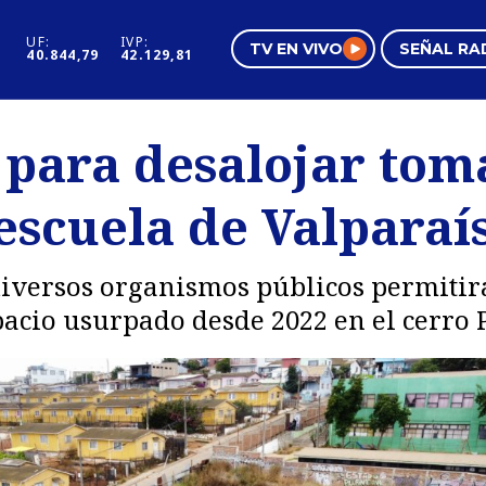
UF:
IVP:
TV EN VIVO
SEÑAL RA
40.844,79
42.129,81
s
Mundo Inmobiliario
Regi
 para desalojar tom
al
Negocios
Tend
escuela de Valparaí
Pura Mujer
Vide
diversos organismos públicos permitir
pacio usurpado desde 2022 en el cerro 