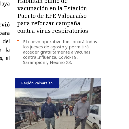
Habilitan punto de
Playa
vacunación en la Estación
Puerto de EFE Valparaíso
para reforzar campaña
rvió
contra virus respiratorios
para
 del
El nuevo operativo funcionará todos
los jueves de agosto y permitirá
, la
acceder gratuitamente a vacunas
contra Influenza, Covid-19,
s, el
Sarampión y Neumo 23.
Región Valparaíso