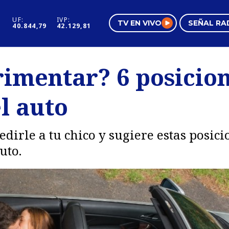
UF:
IVP:
TV EN VIVO
SEÑAL RA
40.844,79
42.129,81
s
Mundo Inmobiliario
Regi
rimentar? 6 posicio
al
Negocios
Tend
l auto
Pura Mujer
Vide
edirle a tu chico y sugiere estas posici
uto.