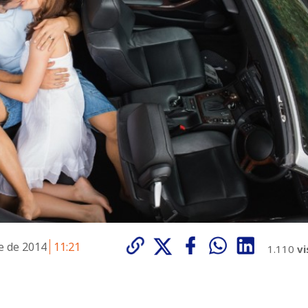
e de 2014
11:21
1.110
vi