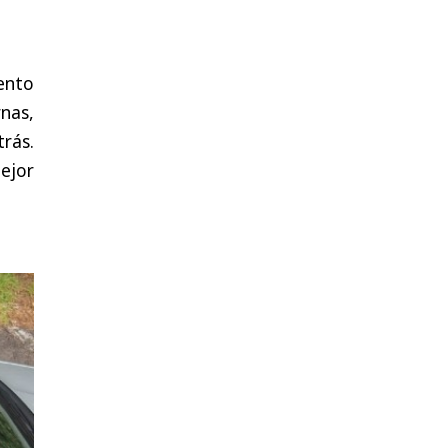
ento
nas,
trás.
ejor