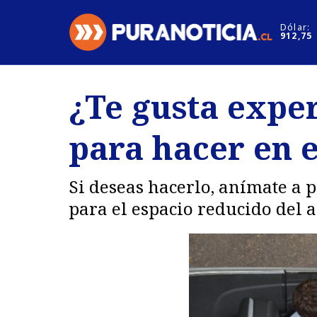
Click acá para ir directamente al contenido
Dólar:
912,75
Nacional
Espectáculo
¿Te gusta expe
Regiones
Internacion
para hacer en e
Deportes
Motores
Si deseas hacerlo, anímate a p
para el espacio reducido del a