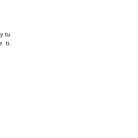
 y tu
 ti.