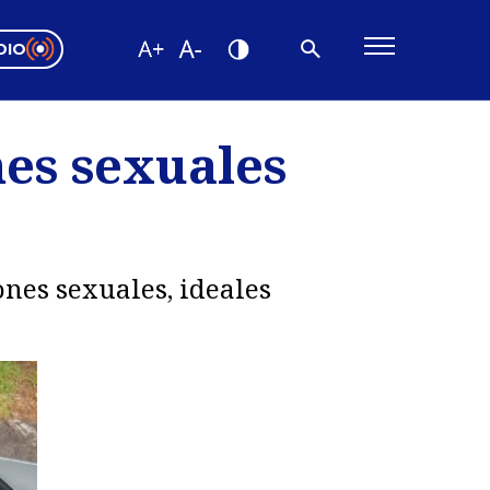
DIO
ón Valparaíso
Editorial
nes sexuales
encias
os
ones sexuales, ideales