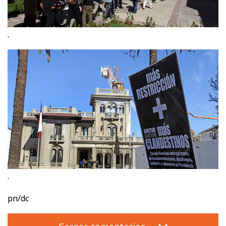
.
.
pn/dc