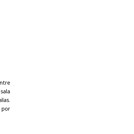
entre
 sala
ilas.
a por