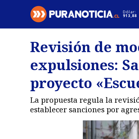
Click acá para ir directamente al contenido
Dólar:
913,88
Nacional
Espectáculo
Revisión de moc
Regiones
Internacion
expulsiones: Sa
Deportes
Motores
proyecto «Escu
La propuesta regula la revisi
establecer sanciones por agre