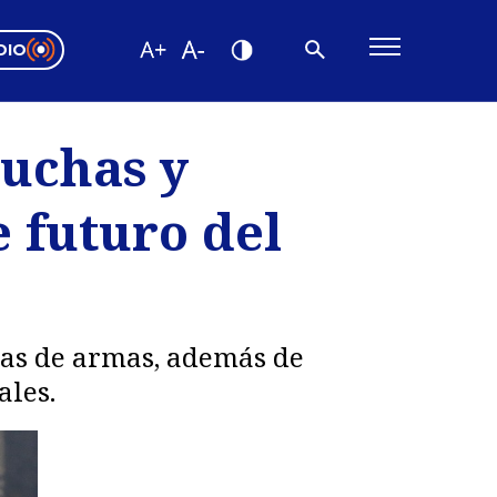
DIO
ón Valparaíso
Editorial
puchas y
encias
e futuro del
os
has de armas, además de
ales.