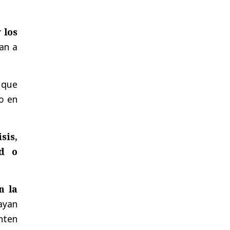
 los
van a
 que
o en
sis,
ad o
n la
hayan
nten