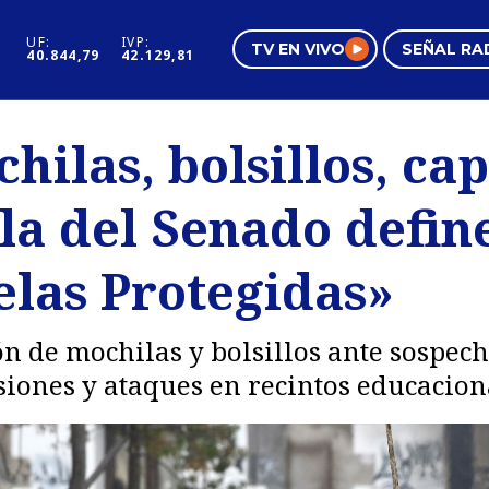
UF:
IVP:
TV EN VIVO
SEÑAL RA
40.844,79
42.129,81
s
Mundo Inmobiliario
Regi
hilas, bolsillos, ca
al
Negocios
Tend
la del Senado defin
Pura Mujer
Vide
elas Protegidas»
ón de mochilas y bolsillos ante sospec
siones y ataques en recintos educacion