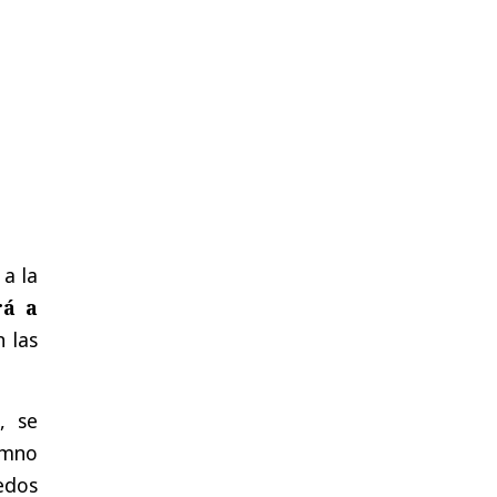
 a la
rá a
n las
, se
umno
edos