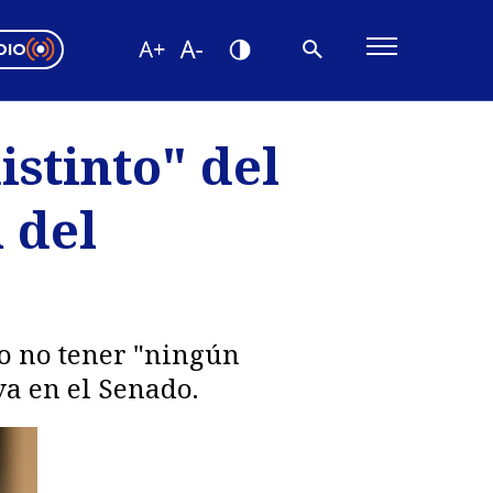
DIO
ón Valparaíso
Editorial
istinto" del
encias
 del
os
do no tener "ningún
va en el Senado.