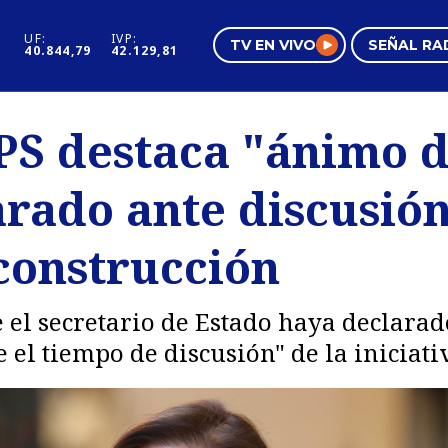
UF:
IVP:
TV EN VIVO
SEÑAL RA
40.844,79
42.129,81
s
Mundo Inmobiliario
Regi
PS destaca "ánimo d
al
Negocios
Tend
rado ante discusión
Pura Mujer
Vide
construcción
 el secretario de Estado haya declara
el tiempo de discusión" de la iniciati