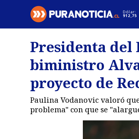
Click acá para ir directamente al contenido
Dólar:
912,75
Nacional
Espectáculo
Presidenta del 
Regiones
Internacion
biministro Alva
Deportes
Motores
proyecto de Re
Paulina Vodanovic valoró que
problema" con que se "alargue 