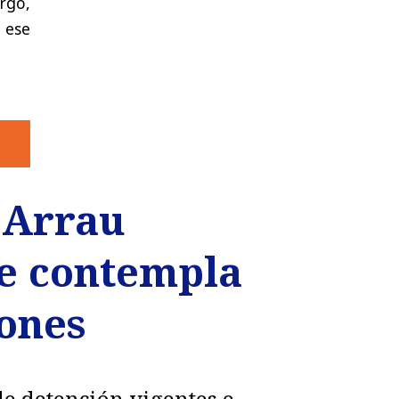
rgo,
 ese
o Arrau
e contempla
iones
de detención vigentes e