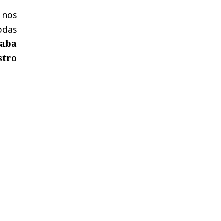
 nos
todas
taba
stro