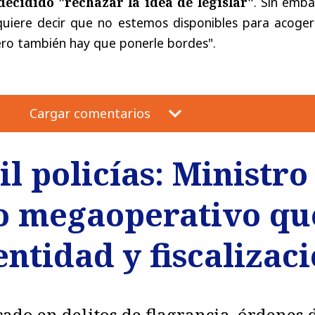
decidido
"rechazar la idea de legislar"
. Sin emba
quiere decir que no estemos disponibles para acoger
ero también hay que ponerle bordes".
Cargar comentarios
l policías: Ministr
o megaoperativo qu
entidad y fiscalizac
ado en delitos de flagrancia, órdenes 