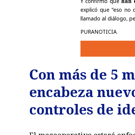
Y confirmó que
han 
explicó que "eso no 
llamado al diálogo, p
PURANOTICIA
Con más de 5 mi
encabeza nuev
controles de id
El megaoperativo estará enfoc