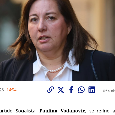
026
14:54
1.054
vi
artido Socialista,
Paulina Vodanovic
, se refirió 