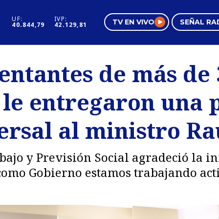
UF:
IVP:
TV EN VIVO
SEÑAL RA
40.844,79
42.129,81
s
Mundo Inmobiliario
Regi
entantes de más de 
al
Negocios
Tend
 le entregaron una 
Pura Mujer
Vide
ersal al ministro Ra
abajo y Previsión Social agradeció la in
como Gobierno estamos trabajando act