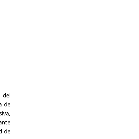
 del
a de
iva,
tante
d de