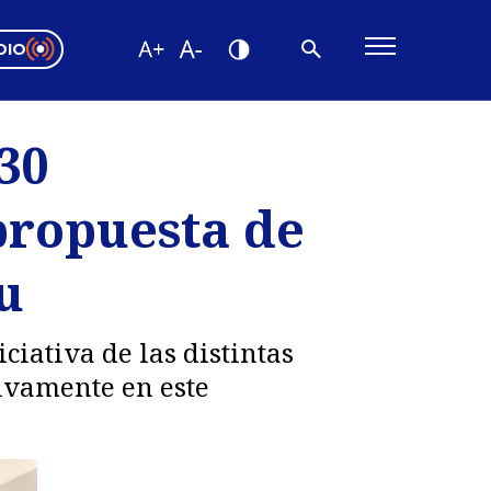
DIO
ón Valparaíso
Editorial
30
encias
propuesta de
os
u
iciativa de las distintas
ivamente en este