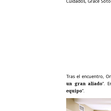
Cuidados, Grace Soto
Tras el encuentro, O
un gran aliado
”. 
equipo
”.