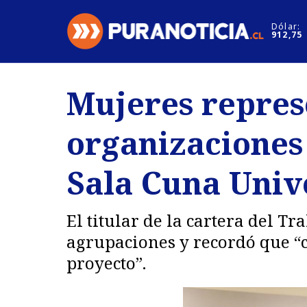
Click acá para ir directamente al contenido
Dólar:
912,75
Nacional
Espectáculo
Mujeres repres
Regiones
Internacion
organizaciones
Deportes
Motores
Sala Cuna Univ
El titular de la cartera del Tr
agrupaciones y recordó que “
proyecto”.