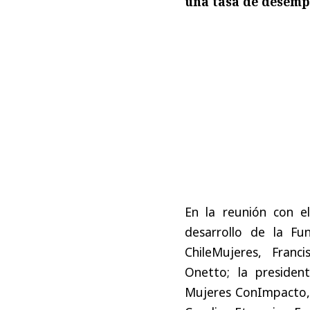
una tasa de desemp
En la reunión con el
desarrollo de la Fu
ChileMujeres, Franc
Onetto; la presiden
Mujeres ConImpacto, 