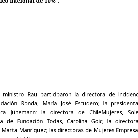
leo nacional de 10%
".
 ministro Rau participaron la directora de incidenc
ndación Ronda, María José Escudero; la president
isca Jünemann; la directora de ChileMujeres, Sol
ta de Fundación Todas, Carolina Goic; la director
Marta Manríquez; las directoras de Mujeres Empresar