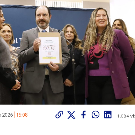
e 2026
15:08
1.084
vi