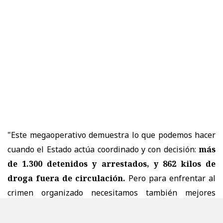
"Este megaoperativo demuestra lo que podemos hacer
cuando el Estado actúa coordinado y con decisión:
más
de 1.300 detenidos y arrestados, y 862 kilos de
droga fuera de circulación.
Pero para enfrentar al
crimen organizado necesitamos también mejores
herramientas.
Eso es ACOT: un Estado más fuerte,
policías con mayores capacidades y leyes que nos