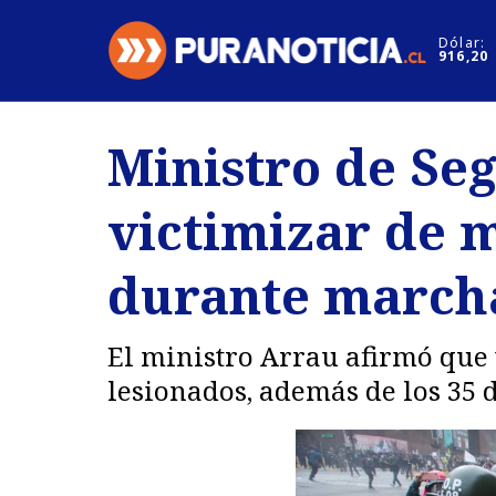
Click acá para ir directamente al contenido
Dólar:
916,20
Nacional
Espectáculo
Ministro de Se
Regiones
Internacion
victimizar de m
Deportes
Motores
durante marcha
El ministro Arrau afirmó que 
lesionados, además de los 35 