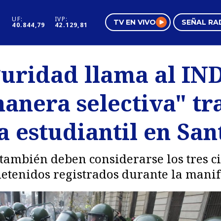
UF:
IVP:
TV EN VIVO
SEÑAL RA
40.844,79
42.129,81
s
Mundo Inmobiliario
Regi
guridad llama al IN
al
Negocios
Tend
anera selectiva" tr
Pura Mujer
Vide
 estudiantil en San
también deben considerarse los tres ci
detenidos registrados durante la manif