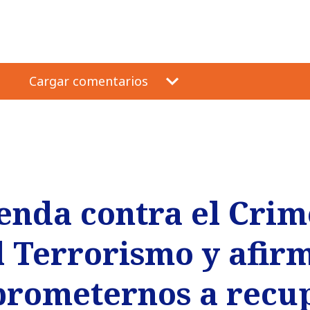
Cargar comentarios
genda contra el Cri
l Terrorismo y afir
rometernos a recup