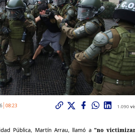
26
08:23
1.090
vi
idad Pública, Martín Arrau, llamó a
"no victimiza