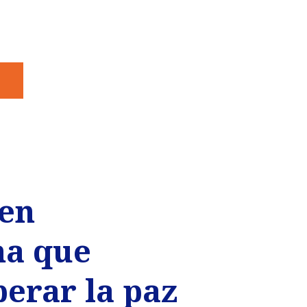
men
ma que
erar la paz