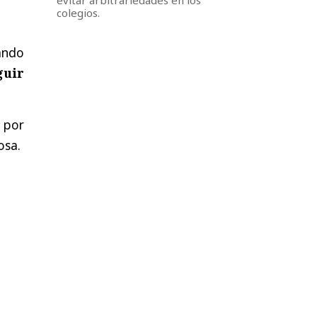
colegios.
ando
guir
por
osa.