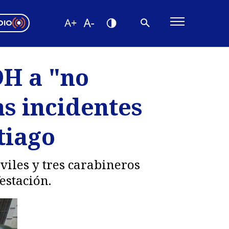
DIO
ón Valparaíso
Editorial
DH a "no
encias
as incidentes
os
tiago
viles y tres carabineros
estación.