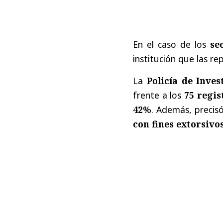
En el caso de los
se
institución que las re
La
Policía de Inves
frente a los
75 regis
42%
. Además, precis
con fines extorsivo