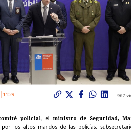
6
11:29
967
vi
comité policial
, el
ministro de Seguridad, Ma
por los altos mandos de las policías, subsecretari