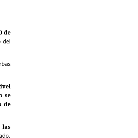
0 de
 del
ambas
ivel
o se
o de
e
las
ado,