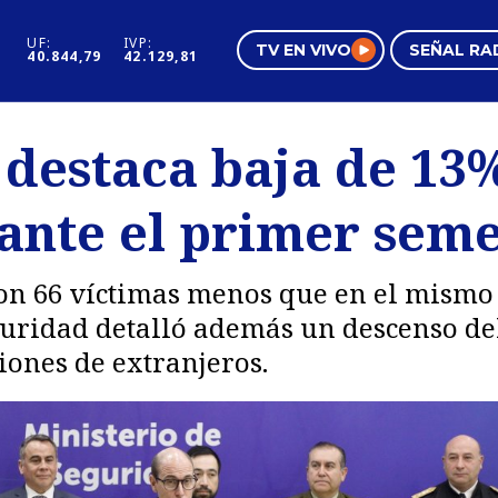
UF:
IVP:
TV EN VIVO
SEÑAL RA
40.844,79
42.129,81
s
Mundo Inmobiliario
Regi
destaca baja de 13%
al
Negocios
Tend
ante el primer seme
Pura Mujer
Vide
aron 66 víctimas menos que en el mismo 
guridad detalló además un descenso de
iones de extranjeros.