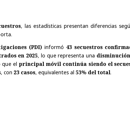
cuestros
, las estadísticas presentan diferencias seg
porta.
tigaciones (PDI)
informó
43 secuestros confirma
trados en 2025
, lo que representa una
disminución
ó que el
principal móvil continúa siendo el secue
s
, con
23 casos
, equivalentes al
53% del total
.