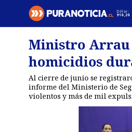
Click acá para ir directamente al contenido
Dólar:
916,20
Nacional
Espectáculo
Ministro Arrau 
Regiones
Internacion
homicidios dur
Deportes
Motores
Al cierre de junio se registr
informe del Ministerio de Se
violentos y más de mil expuls