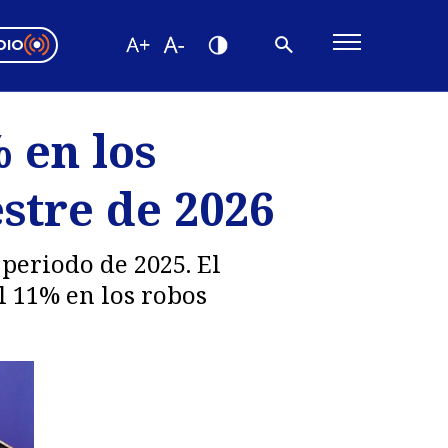
DIO
ón Valparaíso
Editorial
 en los
encias
stre de 2026
os
periodo de 2025. El
l 11% en los robos