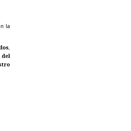
ún la
dos
,
 del
stro