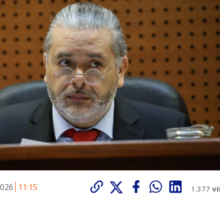
2026
11:15
1.377
vi