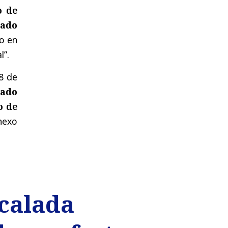
o de
rado
lo en
l”.
8 de
tado
o de
nexo
scalada