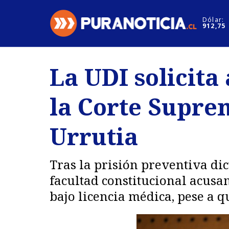
Click acá para ir directamente al contenido
Dólar:
912,75
Nacional
Espectáculo
La UDI solicita
Regiones
Internacion
la Corte Supre
Deportes
Motores
Urrutia
Tras la prisión preventiva di
facultad constitucional acus
bajo licencia médica, pese a q