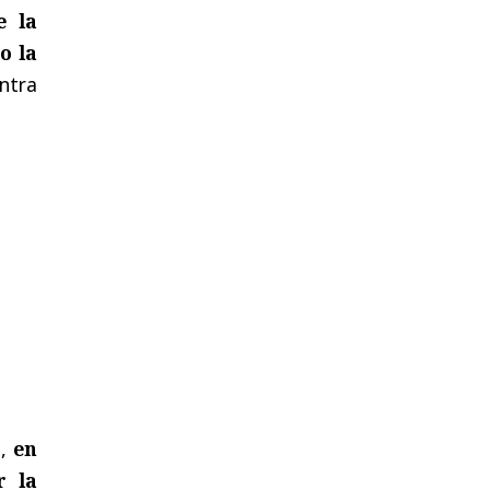
e la
o la
ntra
e,
en
r la