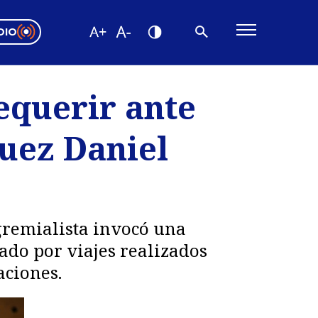
DIO
ón Valparaíso
Editorial
requerir ante
encias
juez Daniel
os
 gremialista invocó una
ado por viajes realizados
aciones.