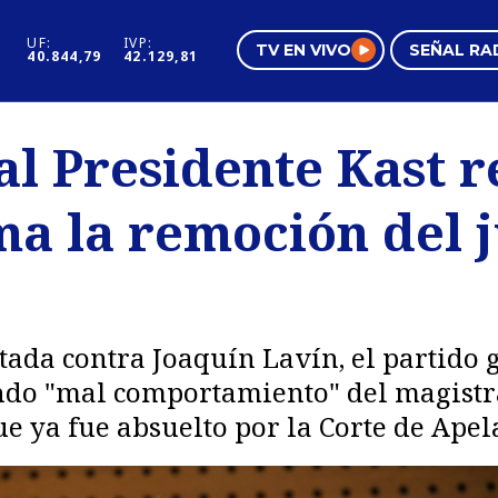
UF:
IVP:
TV EN VIVO
SEÑAL RA
40.844,79
42.129,81
s
Mundo Inmobiliario
Regi
 al Presidente Kast 
al
Negocios
Tend
ma la remoción del 
Pura Mujer
Vide
ctada contra Joaquín Lavín, el partido
ando "mal comportamiento" del magistr
ue ya fue absuelto por la Corte de Apel