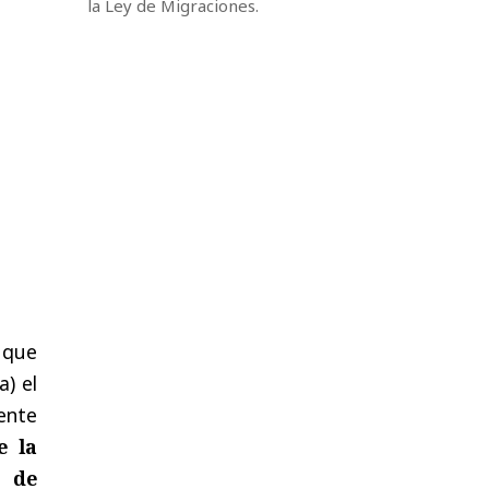
la Ley de Migraciones.
 que
a) el
mente
e la
n de