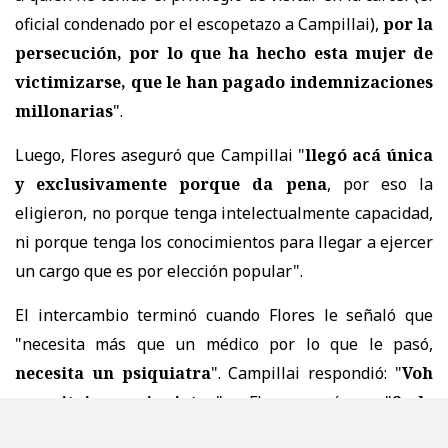
oficial condenado por el escopetazo a Campillai),
por la
persecución, por lo que ha hecho esta mujer de
victimizarse, que le han pagado indemnizaciones
millonarias
".
Luego, Flores aseguró que Campillai "
llegó acá única
y exclusivamente porque da pena
, por eso la
eligieron, no porque tenga intelectualmente capacidad,
ni porque tenga los conocimientos para llegar a ejercer
un cargo que es por elección popular".
El intercambio terminó cuando Flores le señaló que
"necesita más que un médico por lo que le pasó,
necesita un psiquiatra
". Campillai respondió: "
Voh
necesitai un psiquiatra
", y Flores cerró con: "
Se le
salió lo poblacional, señora de feria
".