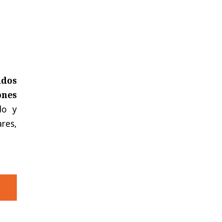
idos
ones
do y
res,