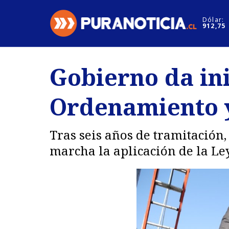
Click acá para ir directamente al contenido
Dólar:
912,75
Nacional
Espectáculo
Gobierno da ini
Regiones
Internacion
Ordenamiento y
Deportes
Motores
Tras seis años de tramitación
marcha la aplicación de la Le