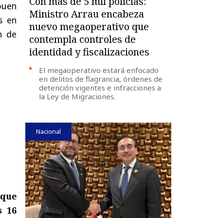
Con más de 5 mil policías:
buen
Ministro Arrau encabeza
s en
nuevo megaoperativo que
n de
contempla controles de
identidad y fiscalizaciones
El megaoperativo estará enfocado
en delitos de flagrancia, órdenes de
detención vigentes e infracciones a
la Ley de Migraciones.
Nacional
 que
s 16