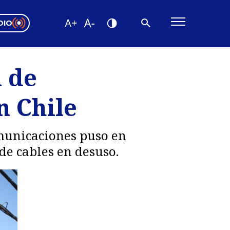
DIO
ón Valparaíso
Editorial
l de
encias
n Chile
os
omunicaciones puso en
de cables en desuso.