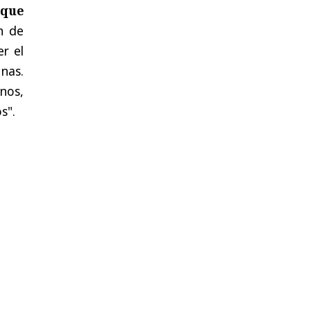
 que
ón de
r el
unas.
nos,
s".