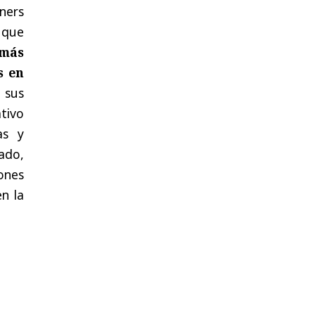
ners
 que
 más
s en
 sus
tivo
as y
ado,
ones
n la