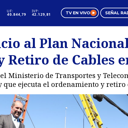
UF:
IVP:
TV EN VIVO
SEÑAL RA
40.844,79
42.129,81
s
Mundo Inmobiliario
Regi
cio al Plan Naciona
al
Negocios
Tend
 Retiro de Cables e
Pura Mujer
Vide
, el Ministerio de Transportes y Telec
y que ejecuta el ordenamiento y retiro 