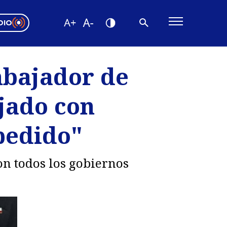
DIO
ón Valparaíso
Editorial
mbajador de
encias
ajado con
os
pedido"
on todos los gobiernos