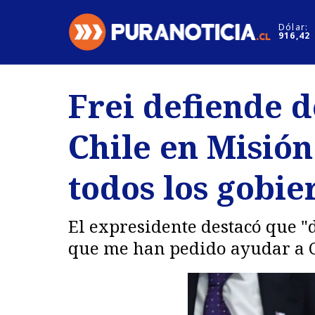
Click acá para ir directamente al contenido
Dólar:
916,42
Nacional
Espectáculo
Frei defiende 
Regiones
Internacion
Chile en Misión
Deportes
Motores
todos los gobi
El expresidente destacó que "
que me han pedido ayudar a C