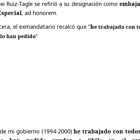
i Ruiz-Tagle se refirió a su designación como
embaj
Especial
, ad honorem.
cera, el exmandatario recalcó que "
h
e trabajado con t
 lo han pedido
”.
 de mi gobierno (1994-2000)
he trabajado con todos