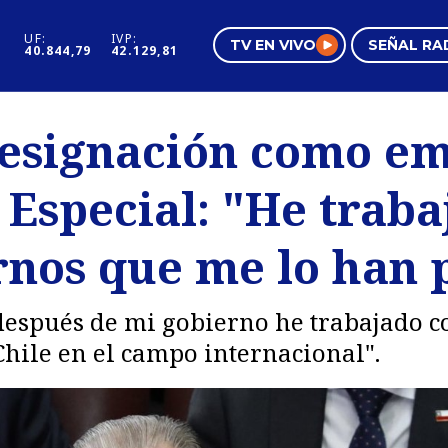
UF:
IVP:
TV EN VIVO
SEÑAL RA
40.844,79
42.129,81
s
Mundo Inmobiliario
Regi
designación como e
al
Negocios
Tend
 Especial: "He trab
Pura Mujer
Vide
ernos que me lo han 
después de mi gobierno he trabajado c
hile en el campo internacional".