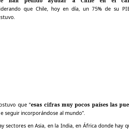
me han pedido ayudar a Chile en el ca
siderando que Chile, hoy en día, un 75% de su PI
ostuvo.
sostuvo que "
esas cifras muy pocos países las pu
ue seguir incorporándose al mundo”.
sectores en Asia, en la India, en África donde hay q