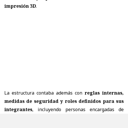
impresión 3D
.
La estructura contaba además con
reglas internas,
medidas de seguridad y roles definidos para sus
integrantes
, incluyendo personas encargadas de
administrar grupos en redes sociales, fabricantes o
armeros —entre ellos especialistas en impresión 3D—,