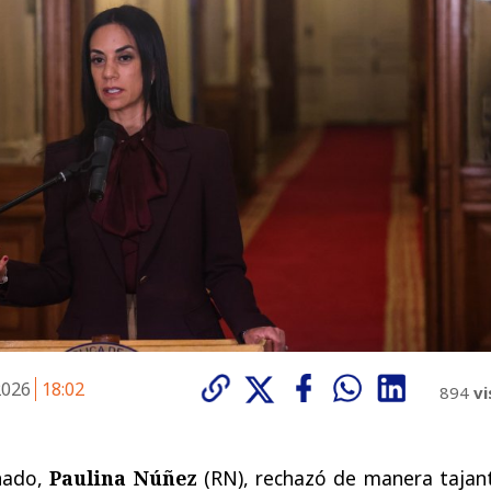
 2026
18:02
894
vi
nado,
Paulina Núñez
(RN), rechazó de manera tajant