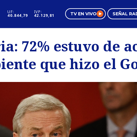
UF:
IVP:
TV EN VIVO
SEÑAL RA
40.844,79
42.129,81
s
Mundo Inmobiliario
Regi
ia: 72% estuvo de a
al
Negocios
Tend
iente que hizo el G
Pura Mujer
Vide