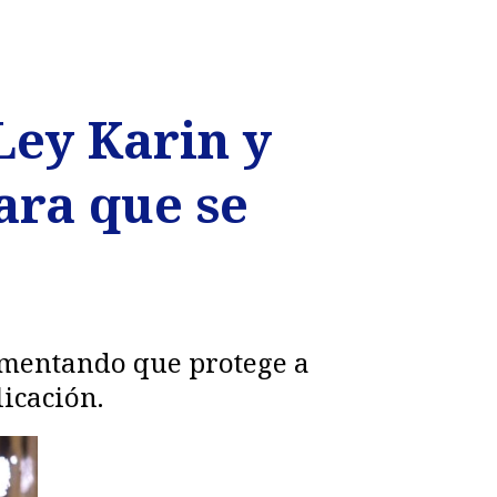
Ley Karin y
ara que se
umentando que protege a
licación.