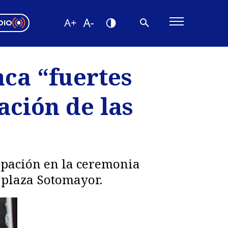
DIO
ón Valparaíso
Editorial
ca “fuertes
encias
ación de las
os
ipación en la ceremonia
 plaza Sotomayor.