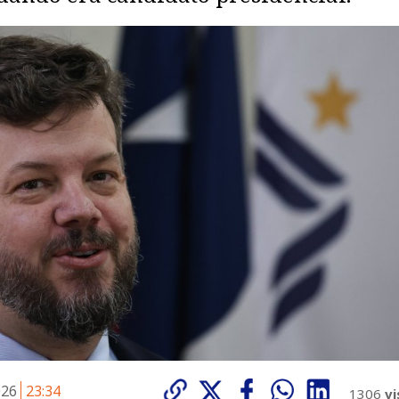
026
23:34
1306
vi