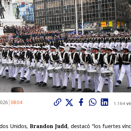
2026
08:04
1.164
vi
ados Unidos,
Brandon Judd
, destacó "los fuertes vín