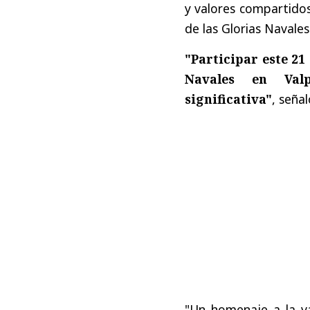
y valores compartidos
de las Glorias Navales
"Participar este 21
Navales en Valp
significativa"
, seña
"Un homenaje a la va