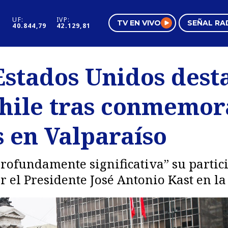
UF:
IVP:
TV EN VIVO
SEÑAL RA
40.844,79
42.129,81
s
Mundo Inmobiliario
Regi
stados Unidos desta
al
Negocios
Tend
Chile tras conmemor
Pura Mujer
Vide
s en Valparaíso
rofundamente significativa” su partic
 el Presidente José Antonio Kast en la