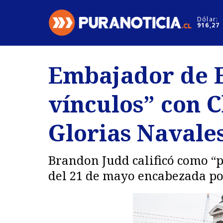
Click acá para ir directamente al contenido
Dólar:
916,27
Nacional
Espectáculo
Embajador de E
Regiones
Internacion
vínculos” con 
Deportes
Motores
Glorias Navale
Brandon Judd calificó como “p
del 21 de mayo encabezada por