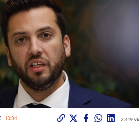
26
10:34
2.349
vi