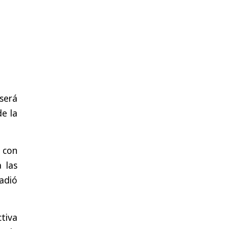
será
de la
 con
 las
ñadió
ctiva