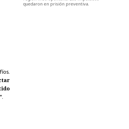
quedaron en prisión preventiva.
fíos.
ctar
tido
"
.