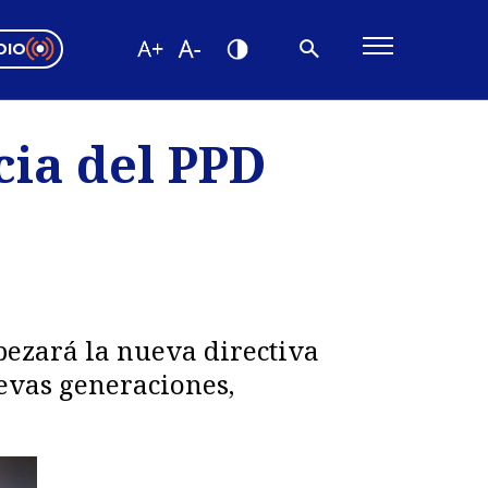
DIO
ón Valparaíso
Editorial
cia del PPD
encias
os
bezará la nueva directiva
evas generaciones,