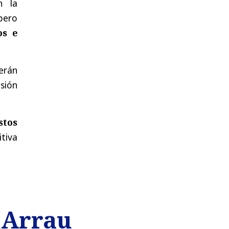
n la
pero
os e
erán
sión
stos
itiva
o Arrau