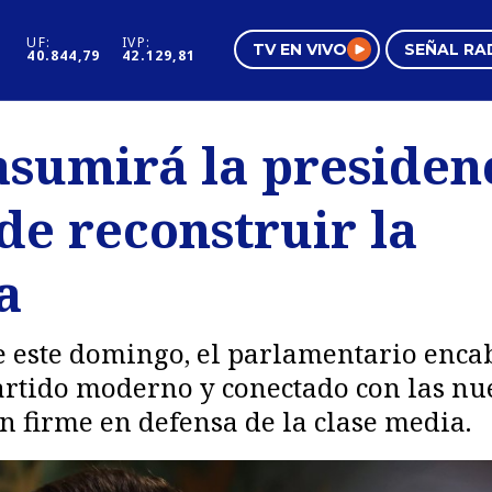
UF:
IVP:
TV EN VIVO
SEÑAL RA
40.844,79
42.129,81
s
Mundo Inmobiliario
Regi
asumirá la presiden
al
Negocios
Tend
 de reconstruir la
Pura Mujer
Vide
a
de este domingo, el parlamentario enca
artido moderno y conectado con las nu
 firme en defensa de la clase media.