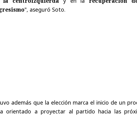
 la centroizquierda
y en la
recuperación d
ogresismo
", aseguró Soto.
uvo además que la elección marca el inicio de un pro
na orientado a proyectar al partido hacia las próx