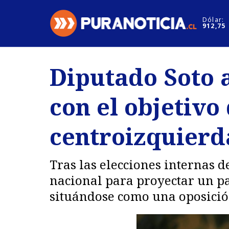
Click acá para ir directamente al contenido
Dólar:
912,75
Nacional
Espectáculo
Diputado Soto 
Regiones
Internacion
con el objetivo
Deportes
Motores
centroizquierd
Tras las elecciones internas 
nacional para proyectar un p
situándose como una oposición