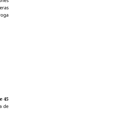
iones
eras
droga
e 45
ca de