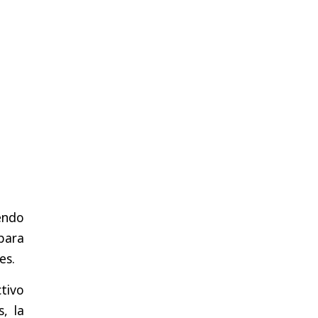
iendo
 para
es.
tivo
, la