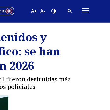
DIO
ón Valparaíso
Editorial
tenidos y
encias
ico: se han
os
n 2026
il fueron destruidas más
s policiales.