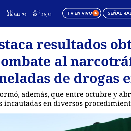
UF:
IVP:
TV EN VIVO
SEÑAL RA
40.844,79
42.129,81
s
Mundo Inmobiliario
Regi
staca resultados ob
al
Negocios
Tend
combate al narcotráf
Pura Mujer
Vide
oneladas de drogas e
ormó, además, que entre octubre y abr
s incautadas en diversos procedimiento