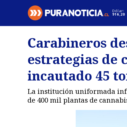
Click acá para ir directamente al contenido
Dólar:
916,20
Nacional
Espectáculo
Carabineros de
Regiones
Internacion
estrategias de 
Deportes
Motores
incautado 45 t
La institución uniformada inf
de 400 mil plantas de cannabi