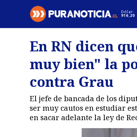
Click acá para ir directamente al contenido
Dólar:
916,20
Nacional
Espectáculo
En RN dicen qu
Regiones
Internacion
muy bien" la po
Deportes
Motores
contra Grau
El jefe de bancada de los dip
ser muy cautos en estudiar es
en sacar adelante la ley de Re