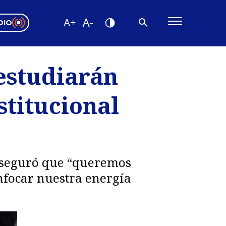
DIO
ón Valparaíso
Editorial
estudiarán
encias
stitucional
os
 aseguró que “queremos
nfocar nuestra energía