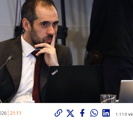
2026
21:11
1.119
vi