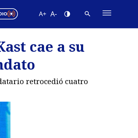
DIO
ón Valparaíso
Editorial
ast cae a su
encias
ndato
os
atario retrocedió cuatro