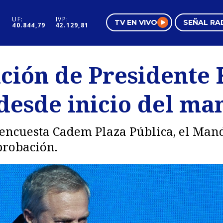
UF:
IVP:
TV EN VIVO
SEÑAL RA
40.844,79
42.129,81
s
Mundo Inmobiliario
Regi
ión de Presidente K
al
Negocios
Tend
 desde inicio del ma
Pura Mujer
Vide
 encuesta Cadem Plaza Pública, el Mand
probación.