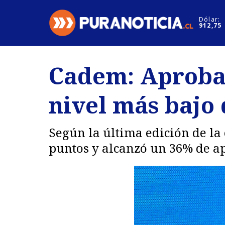
Click acá para ir directamente al contenido
Dólar:
912,75
Nacional
Espectáculo
Cadem: Aprobac
Regiones
Internacion
nivel más bajo
Deportes
Motores
Según la última edición de la
puntos y alcanzó un 36% de a