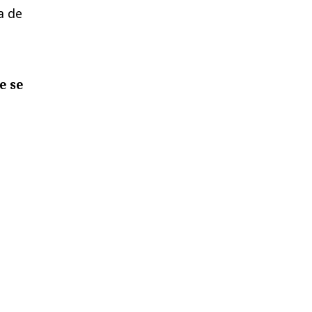
a de
e se