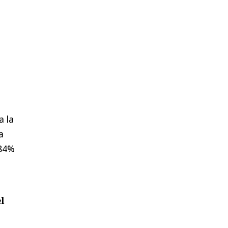
a la
a
 84%
l