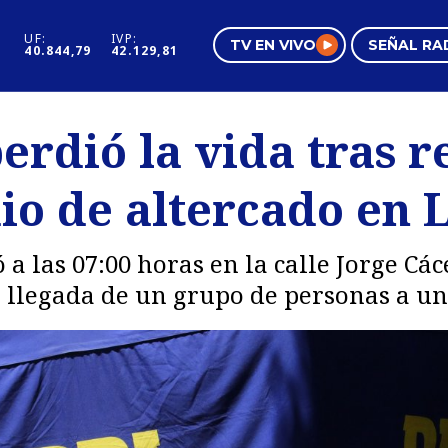
UF:
IVP:
TV EN VIVO
SEÑAL RA
40.844,79
42.129,81
s
Mundo Inmobiliario
Regi
rdió la vida tras r
al
Negocios
Tend
io de altercado en L
Pura Mujer
Vide
ó a las 07:00 horas en la calle Jorge Các
 llegada de un grupo de personas a un 