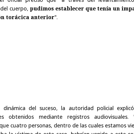
n del cuerpo,
pudimos establecer que tenía un imp
ión torácica anterior
".
 dinámica del suceso, la autoridad policial explicó
res obtenidos mediante registros audiovisuales. 
que cuatro personas, dentro de las cuales estamos vi
ba la víctima de este caso, habrían venido a este se