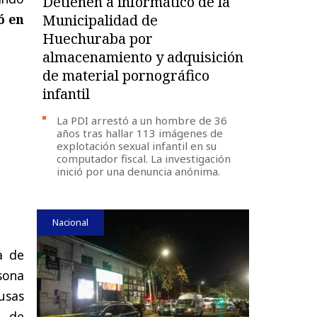
Detienen a informático de la
ó en
Municipalidad de
Huechuraba por
almacenamiento y adquisición
de material pornográfico
infantil
La PDI arrestó a un hombre de 36
años tras hallar 113 imágenes de
explotación sexual infantil en su
computador fiscal. La investigación
inició por una denuncia anónima.
Nacional
a de
sona
usas
o de