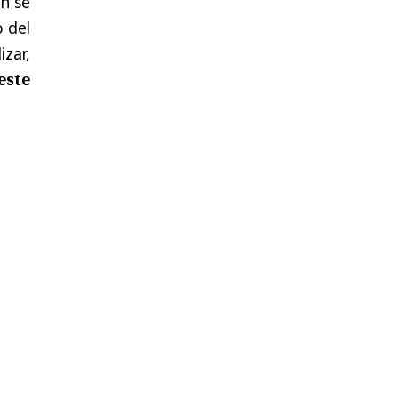
én se
o del
zar,
este