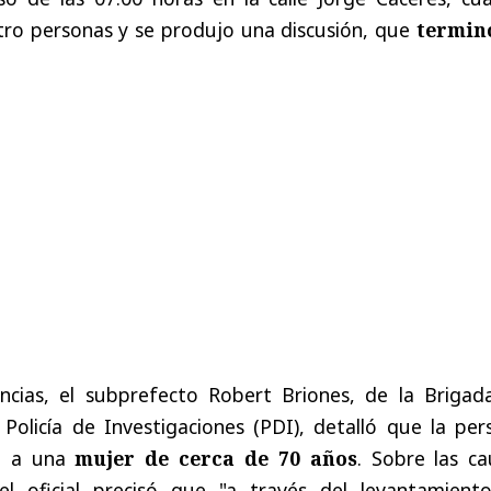
atro personas y se produjo una discusión, que
termin
encias,
el subprefecto Robert Briones, de la Brigad
Policía de Investigaciones (PDI)
, detalló que la per
de a una
mujer de cerca de 70 años
. Sobre las ca
 el oficial precisó que "a través del levantamient