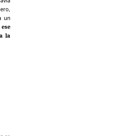
davía
ero,
a un
 ese
a la