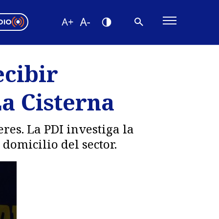
DIO
ón Valparaíso
Editorial
ecibir
encias
a Cisterna
os
eres. La PDI investiga la
domicilio del sector.