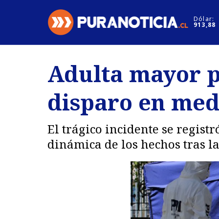
Click acá para ir directamente al contenido
Dólar:
913,88
Nacional
Espectáculo
Adulta mayor pe
Regiones
Internacion
disparo en med
Deportes
Motores
El trágico incidente se registr
dinámica de los hechos tras la