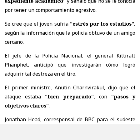
expediente académico"
y señaló que no se le conocía
por tener un comportamiento agresivo.
Se cree que el joven sufría
"estrés por los estudios"
,
según la información que la policía obtuvo de un amigo
cercano.
El jefe de la Policía Nacional, el general Kittiratt
Phanphet, anticipó que investigarán cómo logró
adquirir tal destreza en el tiro.
El primer ministro, Anutin Charnvirakul, dijo que el
ataque estaba
"bien preparado"
, con
"pasos y
objetivos claros"
.
Jonathan Head, corresponsal de BBC para el sudeste
asiático, informó que el tiroteo se produce tras otro
ocurrido en una escuela del sur de Tailandia en febrero