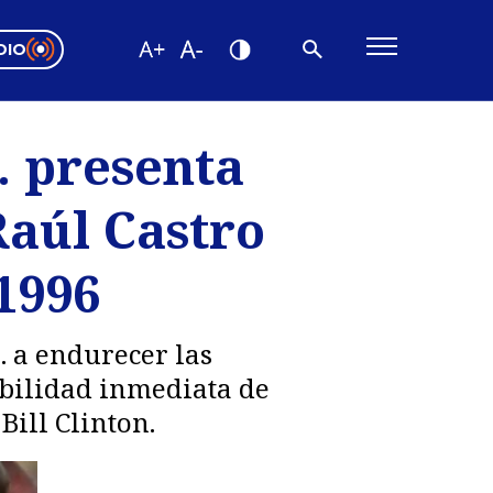
DIO
ón Valparaíso
Editorial
. presenta
encias
Raúl Castro
os
1996
. a endurecer las
ibilidad inmediata de
Bill Clinton.