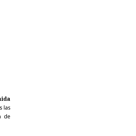
mida
s las
a de