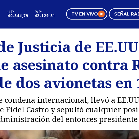
UF:
IVP:
TV EN VIVO
SEÑAL RA
40.844,79
42.129,81
s
Mundo Inmobiliario
Regi
e Justicia de EE.UU
al
Negocios
Tend
e asesinato contra 
Pura Mujer
Vide
de dos avionetas en 
e condena internacional, llevó a EE.UU
e Fidel Castro y sepultó cualquier pos
dministración del entonces presidente 