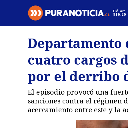
Click acá para ir directamente al contenido
Dólar:
916,20
Nacional
Espectáculo
Departamento d
Regiones
Internacion
cuatro cargos d
Deportes
Motores
por el derribo 
El episodio provocó una fuert
sanciones contra el régimen d
acercamiento entre este y la a