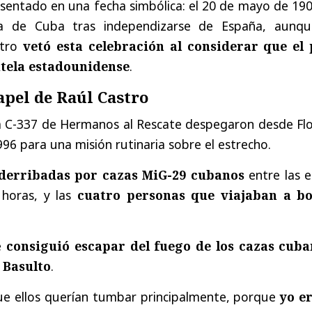
sentado en una fecha simbólica: el 20 de mayo de 190
ca de Cuba tras independizarse de España, aunqu
tro
vetó esta celebración al considerar que el 
utela estadounidense
.
apel de Raúl Castro
a C-337 de Hermanos al Rescate despegaron desde Flo
996 para una misión rutinaria sobre el estrecho.
derribadas por cazas MiG-29 cubanos
entre las e
 horas, y las
cuatro personas que viajaban a b
e
consiguió escapar del fuego de los cazas cuba
é Basulto
.
que ellos querían tumbar principalmente, porque
yo er