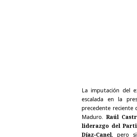
La imputación del 
escalada en la pre
precedente reciente d
Maduro.
Raúl Cast
liderazgo del Part
Díaz-Canel
, pero s