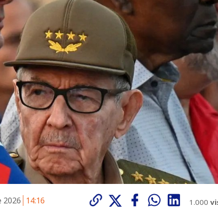
e 2026
14:16
1.000
vi