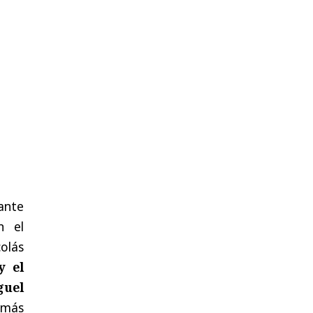
ante
n el
colás
y el
guel
 más