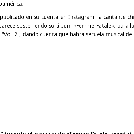
noamérica.
publicado en su cuenta en Instagram, la cantante chi
parece sosteniendo su álbum «Femme Fatale», para l
ra "Vol. 2", dando cuenta que habrá secuela musical de
e
"durante el proceso de «Femme Fatale» escribí