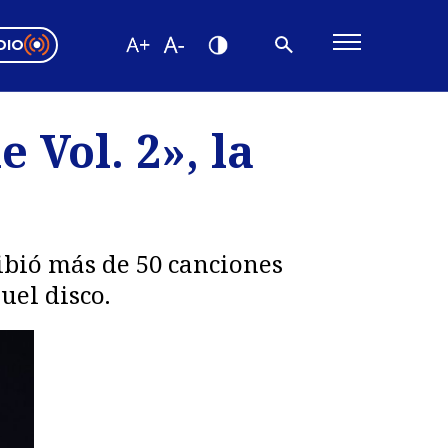
DIO
ón Valparaíso
Editorial
Vol. 2», la
encias
os
ibió más de 50 canciones
uel disco.