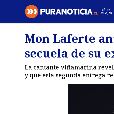
Click acá para ir directamente al contenido
Dólar:
912,75
Nacional
Espectáculo
Mon Laferte anu
Regiones
Internacion
secuela de su 
Deportes
Motores
La cantante viñamarina reveló
y que esta segunda entrega r