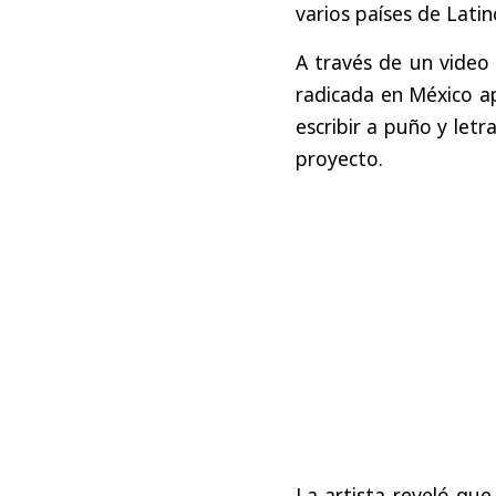
varios países de Lati
A través de un video 
radicada en México a
escribir a puño y let
proyecto.
La artista reveló qu