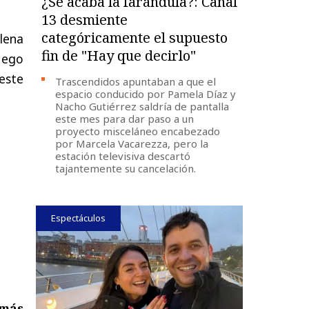
¿Se acaba la farándula?: Canal
13 desmiente
categóricamente el supuesto
lena
fin de "Hay que decirlo"
uego
 este
Trascendidos apuntaban a que el
espacio conducido por Pamela Díaz y
Nacho Gutiérrez saldría de pantalla
este mes para dar paso a un
proyecto misceláneo encabezado
por Marcela Vacarezza, pero la
estación televisiva descartó
tajantemente su cancelación.
Espectáculos
 más