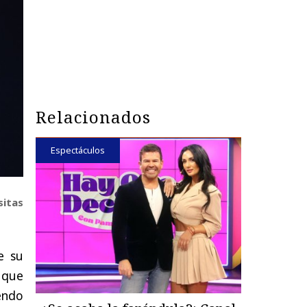
Relacionados
Espectáculos
sitas
e su
 que
endo