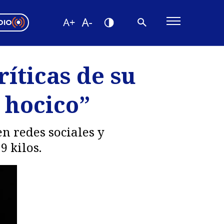
DIO
ón Valparaíso
Editorial
ríticas de su
encias
 hocico”
os
en redes sociales y
9 kilos.