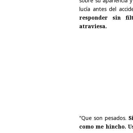
sobre su apariencia 
lucía antes del accid
responder sin fi
atraviesa.
"Que son pesados.
S
como me hincho. Us