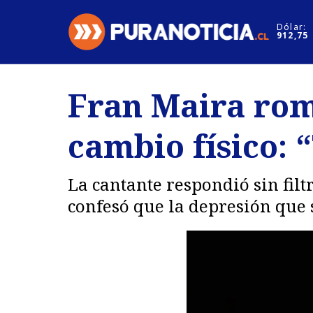
Click acá para ir directamente al contenido
Dólar:
912,75
Nacional
Espectáculo
Fran Maira romp
Regiones
Internacion
cambio físico: 
Deportes
Motores
La cantante respondió sin filt
confesó que la depresión que su