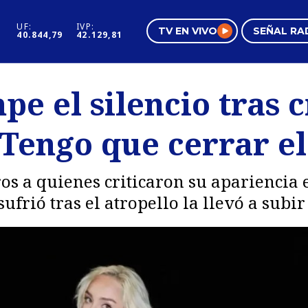
UF:
IVP:
TV EN VIVO
SEÑAL RA
40.844,79
42.129,81
s
Mundo Inmobiliario
Regi
e el silencio tras c
al
Negocios
Tend
“Tengo que cerrar el
Pura Mujer
Vide
ros a quienes criticaron su apariencia 
frió tras el atropello la llevó a subir 