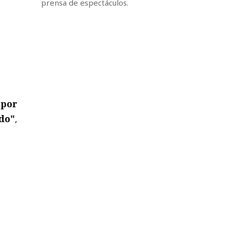
prensa de espectáculos.
 por
do"
,