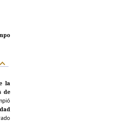
empo
e la
s de
ompió
idad
rado