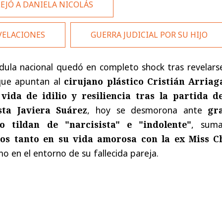
EJÓ A DANIELA NICOLÁS
VELACIONES
GUERRA JUDICIAL POR SU HIJO
dula nacional quedó en completo shock tras revelarse
 que apuntan al
cirujano plástico Cristián Arriag
a
vida de idilio y resiliencia tras la partida d
sta Javiera Suárez
, hoy se desmorona ante
gr
o tildan de "narcisista" e "indolente"
, sum
os tanto en su vida amorosa con la ex Miss Ch
mo en el entorno de su fallecida pareja.