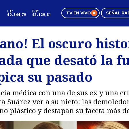
UF:
IVP:
TV EN VIVO
SEÑAL RA
40.844,79
42.129,81
s
Mundo Inmobiliario
Regi
lano! El oscuro histo
al
Negocios
Tend
ada que desató la fu
Pura Mujer
Vide
pica su pasado
ncia médica con una de sus ex y una cr
ra Suárez ver a su nieto: las demoledo
jano plástico y destapan su faceta más d