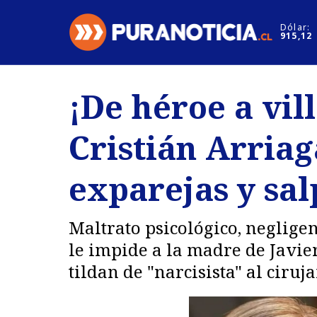
Click acá para ir directamente al contenido
Dólar:
915,12
Nacional
Espectáculo
¡De héroe a vil
Regiones
Internacion
Cristián Arriag
Deportes
Motores
exparejas y sal
Maltrato psicológico, neglige
le impide a la madre de Javie
tildan de "narcisista" al ciru