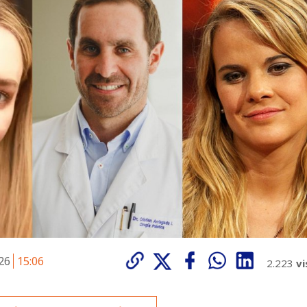
026
15:06
2.223
vi