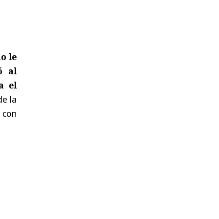
o le
ó al
a el
de la
 con