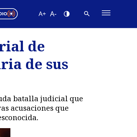
DIO
ón Valparaíso
Editorial
rial de
encias
ria de sus
os
uda batalla judicial que
ras acusaciones que
esconocida.