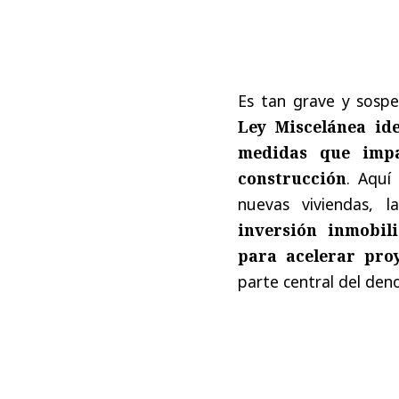
Es tan grave y sosp
Ley Miscelánea id
medidas que impa
construcción
. Aquí
nuevas viviendas, l
inversión inmobili
para acelerar pro
parte central del de