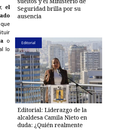
sueltos y el Ministerio de
ar,
el
Seguridad brilla por su
nado
ausencia
 que
tuir
ca
o
Editorial
al lo
Editorial: Liderazgo de la
alcaldesa Camila Nieto en
duda: ¿Quién realmente