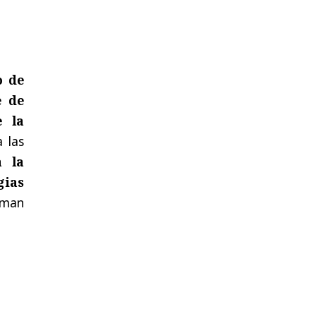
o de
e de
e la
 las
a la
gias
rman