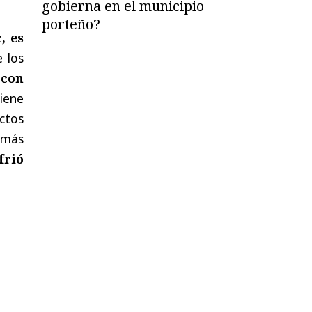
gobierna en el municipio
porteño?
, es
e los
,
con
iene
ctos
 más
frió