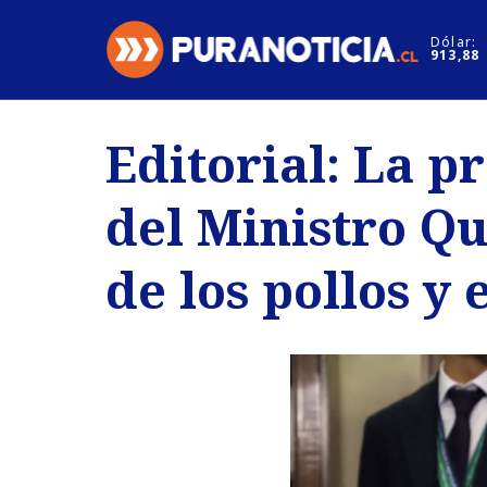
Click acá para ir directamente al contenido
Dólar:
913,88
Nacional
Espectáculo
Editorial: La 
Regiones
Internacion
del Ministro Qu
Deportes
Motores
de los pollos y