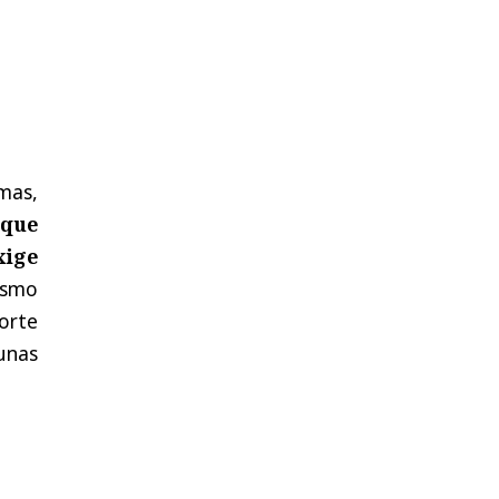
mas,
 que
xige
ismo
orte
unas