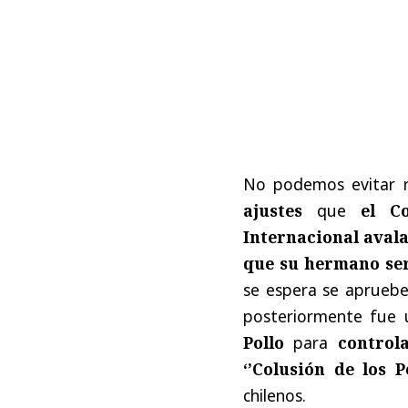
No podemos evitar 
ajustes
que
el C
Internacional aval
que su hermano
se
se espera se apruebe
posteriormente fue 
Pollo
para
control
‘’Colusión de los Po
chilenos.