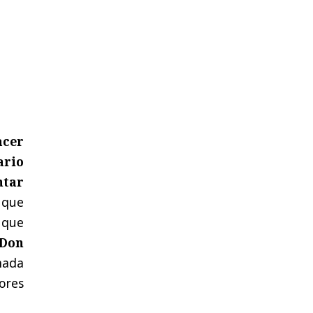
acer
ario
ntar
que
que
 Don
mada
ores