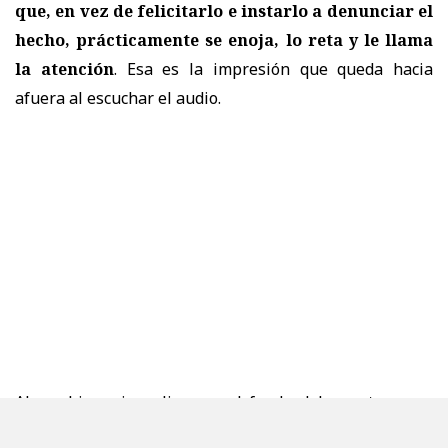
que, en vez de felicitarlo e instarlo a denunciar el
hecho, prácticamente se enoja, lo reta y le llama
la atención
. Esa es la impresión que queda hacia
afuera al escuchar el audio.
Ahora bien, si analizamos el fondo del asunto y nos
damos cuenta de que
estos hechos ocurrieron hace