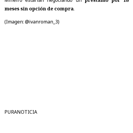
Mineiro estarían negociando un
préstamo por 18
meses sin opción de compra
.
(Imagen: @ivanroman_3)
PURANOTICIA