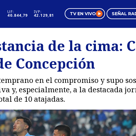
UF:
IVP:
TV EN VIVO
SEÑAL RA
40.844,79
42.129,81
s
Mundo Inmobiliario
Regi
stancia de la cima:
al
Negocios
Tend
 de Concepción
Pura Mujer
Vide
temprano en el compromiso y supo sost
va y, especialmente, a la destacada jo
tal de 10 atajadas.