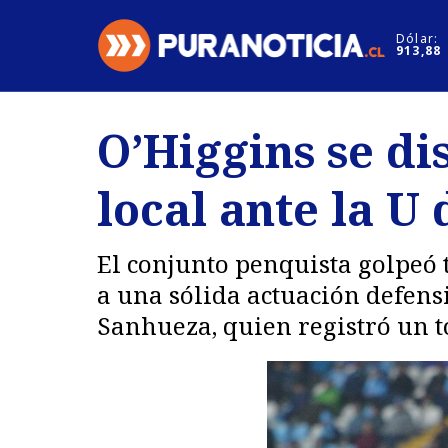
Click acá para ir directamente al contenido
Dólar:
913,88
Nacional
Espectáculo
O’Higgins se di
Regiones
Internacion
local ante la U
Deportes
Motores
El conjunto penquista golpeó 
a una sólida actuación defensi
Sanhueza, quien registró un to