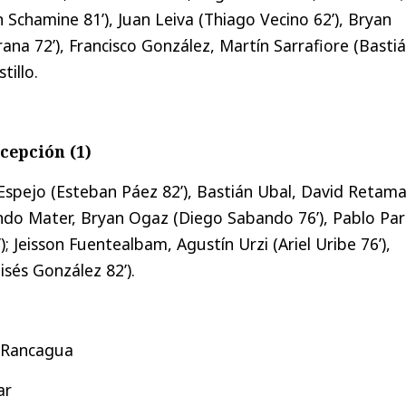
 Schamine 81’), Juan Leiva (Thiago Vecino 62’), Bryan
ana 72’), Francisco González, Martín Sarrafiore (Basti
tillo.
cepción (1)
Espejo (Esteban Páez 82’), Bastián Ubal, David Retama
ndo Mater, Bryan Ogaz (Diego Sabando 76’), Pablo Par
); Jeisson Fuentealbam, Agustín Urzi (Ariel Uribe 76’),
sés González 82’).
– Rancagua
ar