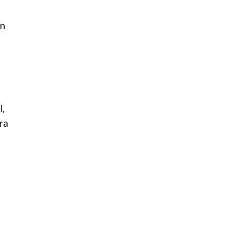
án
l,
ra