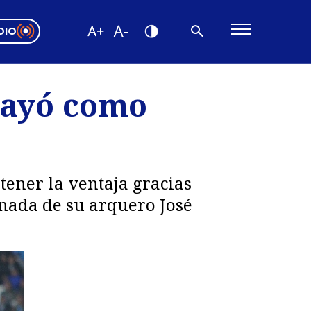
DIO
ón Valparaíso
Editorial
 Cayó como
encias
os
ener la ventaja gracias
rnada de su arquero José